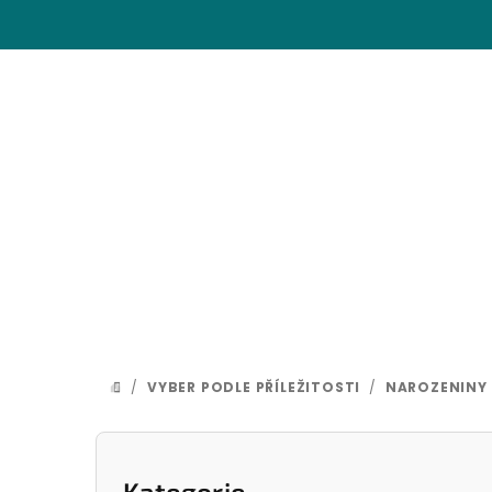
Přejít
na
obsah
/
VYBER PODLE PŘÍLEŽITOSTI
/
NAROZENINY
DOMŮ
P
Přeskočit
Kategorie