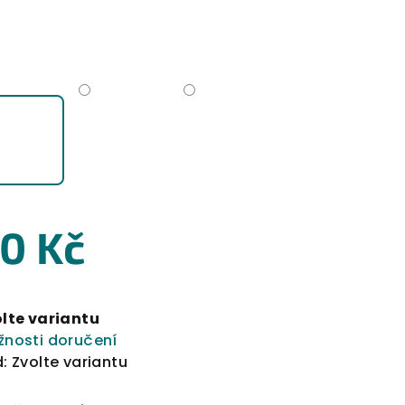
0 Kč
rná
a:
lte variantu
nosti doručení
:
Zvolte variantu