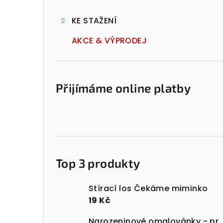
l
KE STAŽENÍ
AKCE & VÝPRODEJ
Přijímáme online platby
Top 3 produkty
Stírací los Čekáme miminko
19 Kč
Narozeninové omalovánky - prost