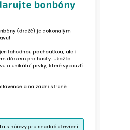
darujte bonbóny
onbóny (dražé) je dokonalým
avu!
jen lahodnou pochoutkou, ale i
lým dárkem pro hosty. Ukažte
u o unikátní prvky, které vykouzlí
oslavence a na zadní straně
eta s nářezy pro snadné otevření