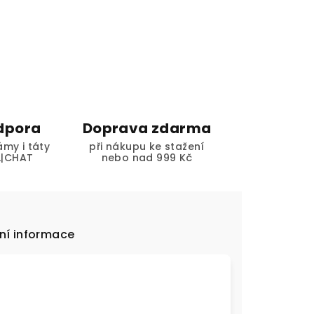
dpora
Doprava zdarma
my i táty
při nákupu ke stažení
L|CHAT
nebo nad 999 Kč
ní informace