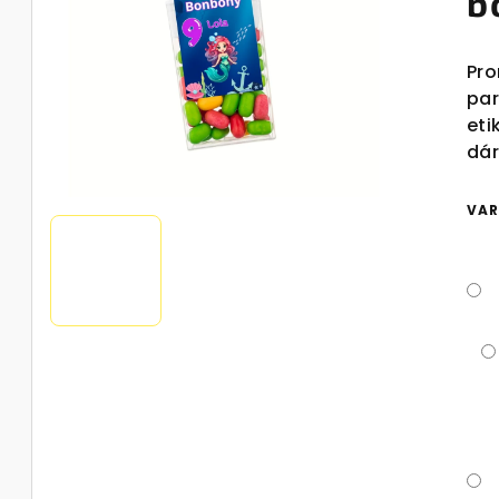
b
Pro
par
eti
dár
VAR