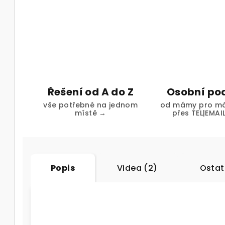
Řešení od A do Z
Osobní po
vše potřebné na jednom
od mámy pro má
místě →
přes TEL|EMAI
Popis
Videa (2)
Ostat