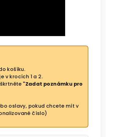
do košíku.
 v krocích 1 a 2.
aškrtněte
"Zadat poznámku pro
bo oslavy, pokud chcete mít v
nalizované číslo)