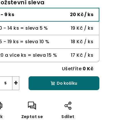
ožstevní sleva
 - 9 ks
20 Kč
/ ks
0 - 14 ks = sleva 5 %
19 Kč
/ ks
5 - 19 ks = sleva 10 %
18 Kč
/ ks
20 a více ks = sleva 15 %
17 Kč
/ ks
Ušetříte
0 Kč
+
Do košíku
sk
Zeptat se
Sdílet