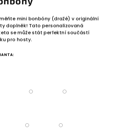
onbóny
měňte mini bonbóny (dražé) v originální
ty doplněk! Tato personalizovaná
keta se může stát perfektní součástí
ku pro hosty.
IANTA: