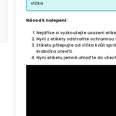
víčka
Návod k nalepení:
Nejdříve si vyzkoušejte usazení etik
Nyní z etikety odstraňte ochrannou fó
Etiketu přilepujte od víčka kvůli sp
krabička otevřít.
Nyní etiketu jemně uhlaďte do všech