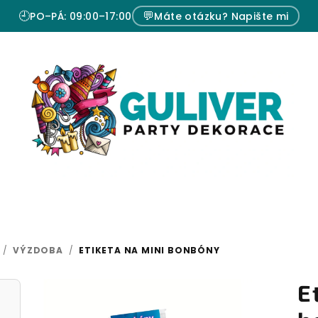
🕘
💬
PO–PÁ: 09:00–17:00
Máte otázku? Napište mi
/
VÝZDOBA
/
ETIKETA NA MINI BONBÓNY
E