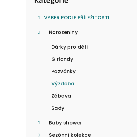
o
kategorie
s
VYBER PODLE PŘÍLEŽITOSTI
t
Narozeniny
r
a
Dárky pro děti
n
Girlandy
n
Pozvánky
í
Výzdoba
p
Zábava
a
Sady
n
Baby shower
e
Sezónní kolekce