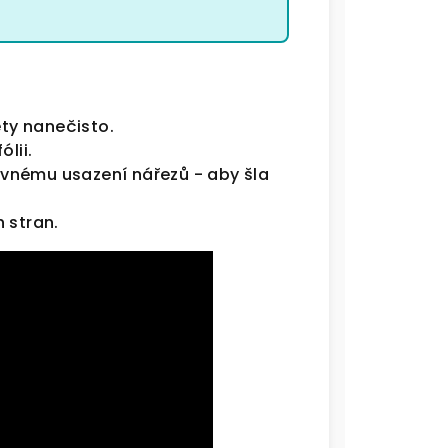
ety nanečisto.
lii.
rávnému usazení nářezů - aby šla
 stran.