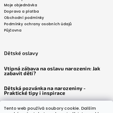
Moje objednávka
Doprava a platba
Obchodní podmínky
Podmínky ochrany osobních údajů
Půjčovna
Dětské oslavy
Vtipná zábava na oslavu narozenin: Jak
zabavit děti?
Dětská pozvánka na narozeniny -
Praktické tipy i inspirace
Dětské noviny: Věda odhalila, proč děti
Tento web používá soubory cookie. Dalším
"šílí" radostí