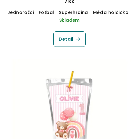
7 Kč
Jednorožci
Fotbal
Superhrdina
Méďa holčička
M
Skladem
Detail