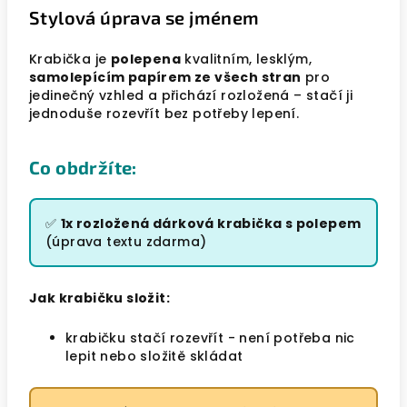
Stylová úprava se jménem
Krabička je
polepena
kvalitním, lesklým,
samolepícím papírem ze všech stran
pro
jedinečný vzhled a přichází rozložená – stačí ji
jednoduše rozevřít bez potřeby lepení.
Co obdržíte:
✅
1x rozložená dárková krabička s polepem
(úprava textu zdarma)
Jak krabičku složit:
krabičku stačí rozevřít - není potřeba nic
lepit nebo složitě skládat