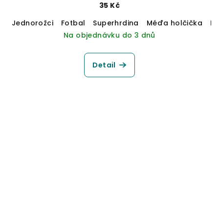
35 Kč
Jednorožci
Fotbal
Superhrdina
Méďa holčička
M
Na objednávku do 3 dnů
Detail