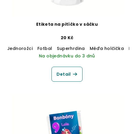
Etiketa na pitíčko v sáčku
20 Kč
Jednorožci
Fotbal
Superhrdina
Méďa holčička
M
Na objednávku do 3 dnů
Detail