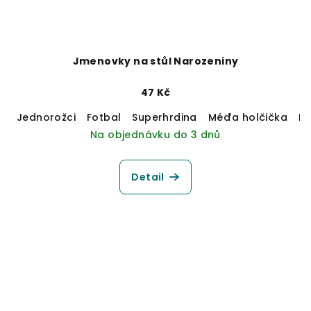
Jmenovky na stůl Narozeniny
47 Kč
Jednorožci
Fotbal
Superhrdina
Méďa holčička
M
Na objednávku do 3 dnů
Detail