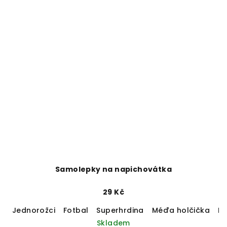
Samolepky na napichovátka
29 Kč
Jednorožci
Fotbal
Superhrdina
Méďa holčička
M
Skladem