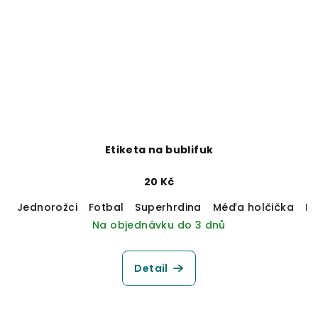
Etiketa na bublifuk
20 Kč
Jednorožci
Fotbal
Superhrdina
Méďa holčička
M
Na objednávku do 3 dnů
Detail