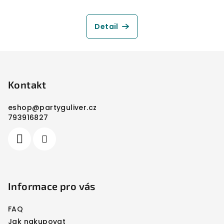
Detail
Z
á
p
Kontakt
a
eshop
@
partyguliver.cz
t
793916827
í
Informace pro vás
FAQ
Jak nakupovat