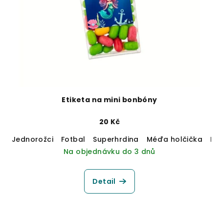
Etiketa na mini bonbóny
20 Kč
Jednorožci
Fotbal
Superhrdina
Méďa holčička
M
Na objednávku do 3 dnů
Detail