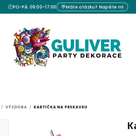
🕘
💬
PO–PÁ: 09:00–17:00
Máte otázku? Napište mi
/
VÝZDOBA
/
KARTIČKA NA PRSKAVKU
K