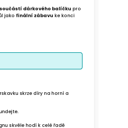
součástí dárkového balíčku
pro
ůl jako
finální zábavu
ke konci
skavku skrze díry na horní a
undejte.
gnu skvěle hodí k celé řadě