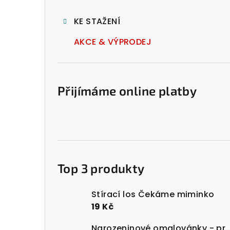
l
KE STAŽENÍ
AKCE & VÝPRODEJ
Přijímáme online platby
Top 3 produkty
Stírací los Čekáme miminko
19 Kč
Narozeninové omalovánky - prost