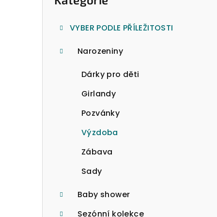
o
kategorie
s
VYBER PODLE PŘÍLEŽITOSTI
t
Narozeniny
r
a
Dárky pro děti
n
Girlandy
n
Pozvánky
í
Výzdoba
p
Zábava
a
Sady
n
Baby shower
e
Sezónní kolekce