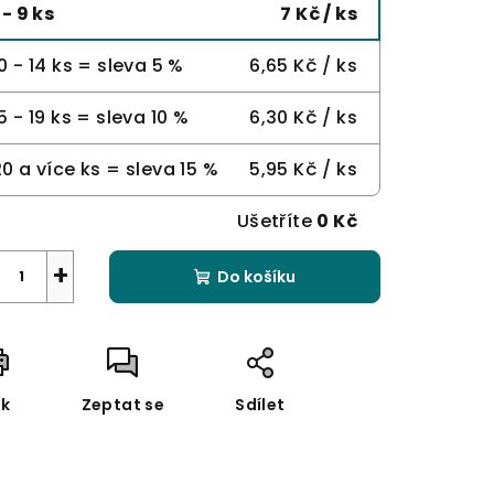
 - 9 ks
7 Kč
/ ks
0 - 14 ks = sleva 5 %
6,65 Kč
/ ks
5 - 19 ks = sleva 10 %
6,30 Kč
/ ks
20 a více ks = sleva 15 %
5,95 Kč
/ ks
Ušetříte
0 Kč
+
Do košíku
sk
Zeptat se
Sdílet