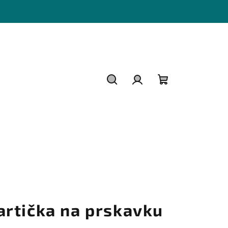
Hledat
Přihlášení
Nákupní
košík
artička na prskavku