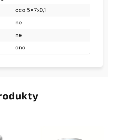
cca 5×7x0,1
ne
ne
ano
rodukty