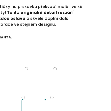
tičky na prskavku překvapí malé i velké
ty! Tento
originální detail rozzáří
ždou oslavu
a skvěle doplní další
orace ve stejném designu.
IANTA: