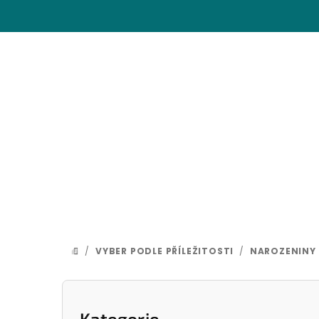
Přejít
na
obsah
/
VYBER PODLE PŘÍLEŽITOSTI
/
NAROZENINY
DOMŮ
P
Přeskočit
Kategorie