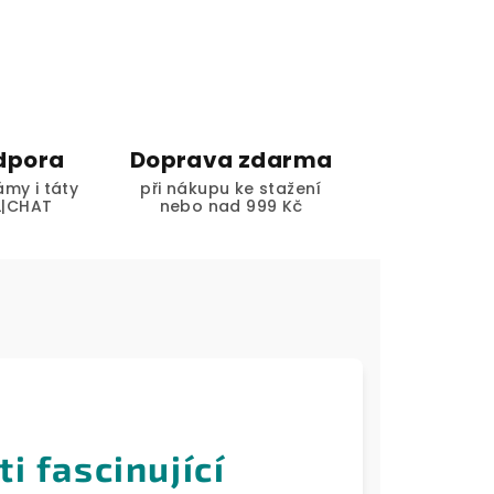
dpora
Doprava zdarma
my i táty
při nákupu ke stažení
L|CHAT
nebo nad 999 Kč
i fascinující