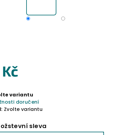
 Kč
rná
a:
lte variantu
nosti doručení
:
Zvolte variantu
ožstevní sleva