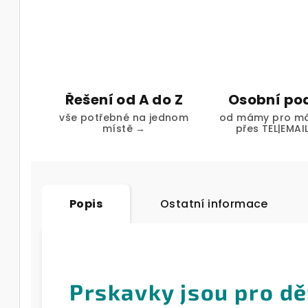
Řešení od A do Z
Osobní po
vše potřebné na jednom
od mámy pro má
místě →
přes TEL|EMAI
Popis
Ostatní informace
Prskavky jsou pro dět