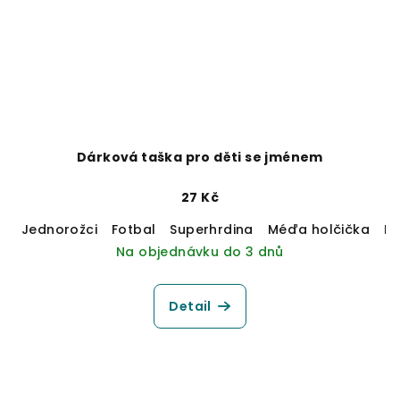
Dárková taška pro děti se jménem
27 Kč
Jednorožci
Fotbal
Superhrdina
Méďa holčička
M
Na objednávku do 3 dnů
Detail