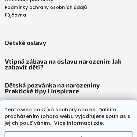
Podmínky ochrany osobních údajů
Půjčovna
Dětské oslavy
Vtipná zábava na oslavu narozenin: Jak
zabavit děti?
Dětská pozvánka na narozeniny -
Praktické tipy i inspirace
Dětské noviny: Věda odhalila, proč děti
Tento web používá soubory cookie. Dalším
"šílí" radostí
procházením tohoto webu vyjadřujete souhlas s
jejich používáním.. Více informací
zde
.