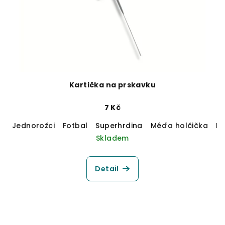
Kartička na prskavku
7 Kč
Jednorožci
Fotbal
Superhrdina
Méďa holčička
M
Skladem
Detail