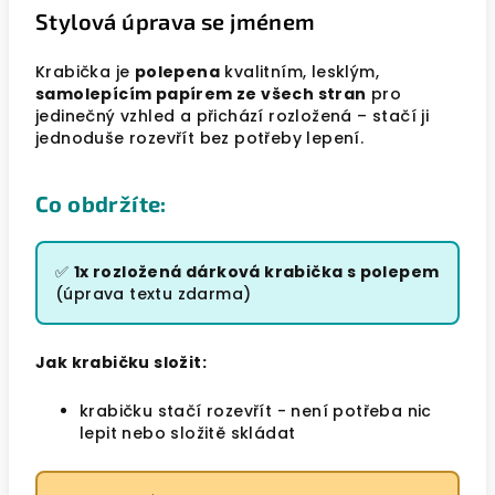
Stylová úprava se jménem
Krabička je
polepena
kvalitním, lesklým,
samolepícím papírem ze všech stran
pro
jedinečný vzhled a přichází rozložená – stačí ji
jednoduše rozevřít bez potřeby lepení.
Co obdržíte:
✅
1x rozložená dárková krabička s polepem
(úprava textu zdarma)
Jak krabičku složit:
krabičku stačí rozevřít - není potřeba nic
lepit nebo složitě skládat