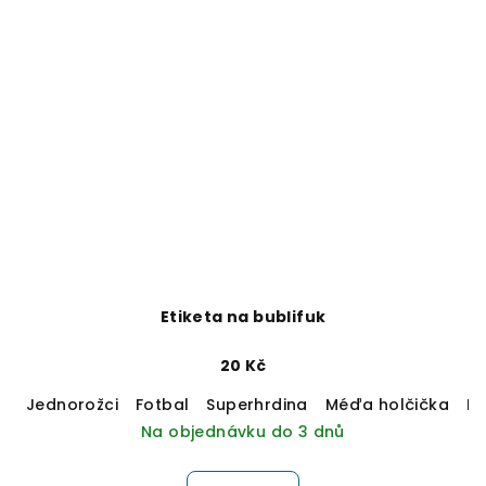
Etiketa na bublifuk
20 Kč
Jednorožci
Fotbal
Superhrdina
Méďa holčička
M
Na objednávku do 3 dnů