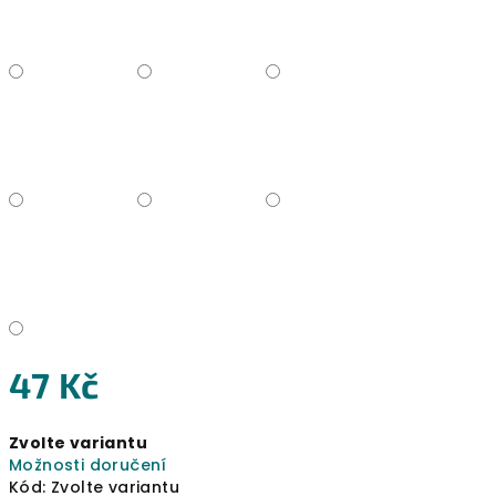
47 Kč
Měrná
Zvolte variantu
cena:
Možnosti doručení
Kód:
Zvolte variantu