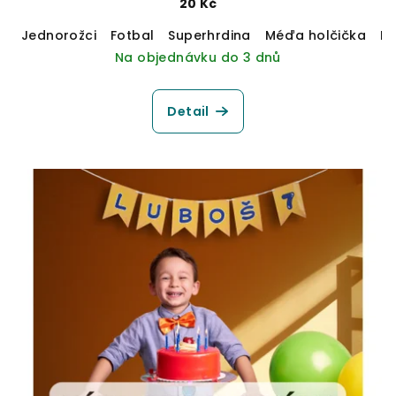
20 Kč
Jednorožci
Fotbal
Superhrdina
Méďa holčička
M
Na objednávku do 3 dnů
Detail