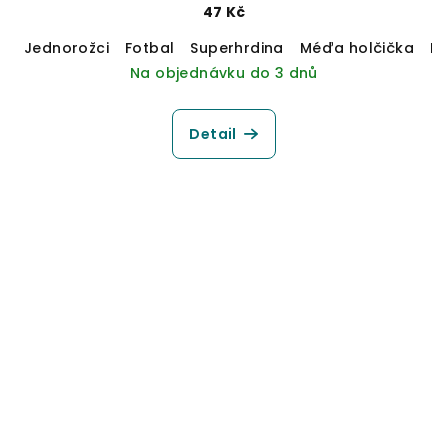
47 Kč
Jednorožci
Fotbal
Superhrdina
Méďa holčička
M
Na objednávku do 3 dnů
Detail