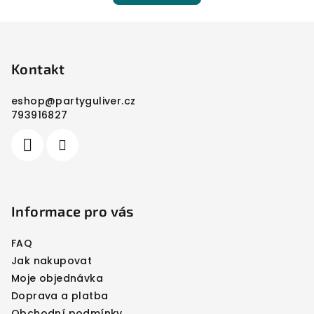
Z
á
p
Kontakt
a
eshop
@
partyguliver.cz
t
793916827
í
Informace pro vás
FAQ
Jak nakupovat
Moje objednávka
Doprava a platba
Obchodní podmínky