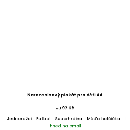
Narozeninový plakát pro děti A4
97 Kč
od
Jednorožci
Fotbal
Superhrdina
Méďa holčička
M
Ihned na email