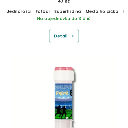
47 Kč
Jednorožci
Fotbal
Superhrdina
Méďa holčička
M
Na objednávku do 3 dnů
Detail