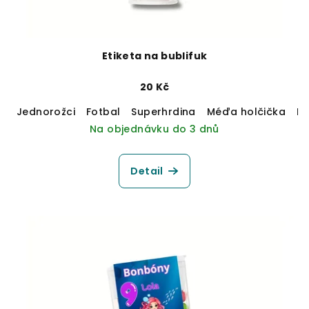
Etiketa na bublifuk
20 Kč
Jednorožci
Fotbal
Superhrdina
Méďa holčička
M
Na objednávku do 3 dnů
Detail