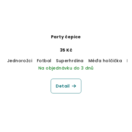
Party čepice
35 Kč
Jednorožci
Fotbal
Superhrdina
Méďa holčička
M
Na objednávku do 3 dnů
Detail