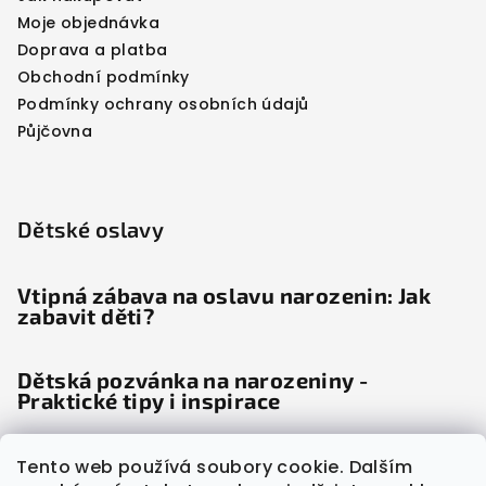
Moje objednávka
Doprava a platba
Obchodní podmínky
Podmínky ochrany osobních údajů
Půjčovna
Dětské oslavy
Vtipná zábava na oslavu narozenin: Jak
zabavit děti?
Dětská pozvánka na narozeniny -
Praktické tipy i inspirace
Dětské noviny: Věda odhalila, proč děti
Tento web používá soubory cookie. Dalším
"šílí" radostí