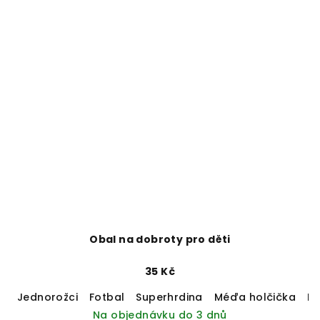
Obal na dobroty pro děti
35 Kč
Jednorožci
Fotbal
Superhrdina
Méďa holčička
M
Na objednávku do 3 dnů