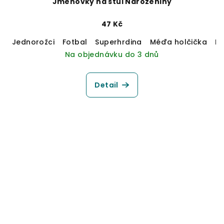
Jmenovky na stůl Narozeniny
47 Kč
Jednorožci
Fotbal
Superhrdina
Méďa holčička
M
Na objednávku do 3 dnů
Detail