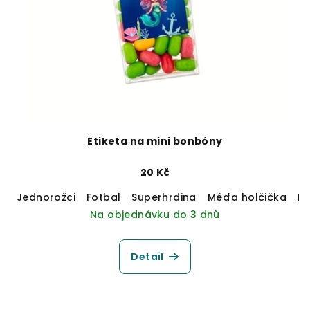
Etiketa na mini bonbóny
20 Kč
Jednorožci
Fotbal
Superhrdina
Méďa holčička
M
Na objednávku do 3 dnů
Detail