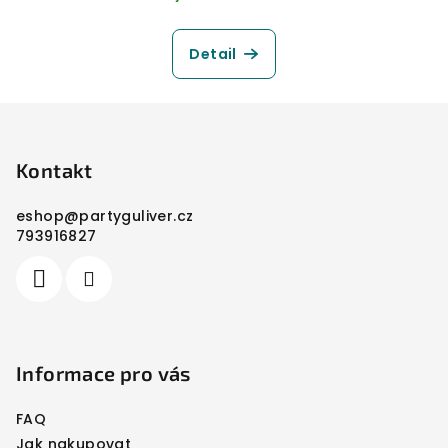
Detail
Z
á
p
Kontakt
a
eshop
@
partyguliver.cz
t
793916827
í
Informace pro vás
FAQ
Jak nakupovat