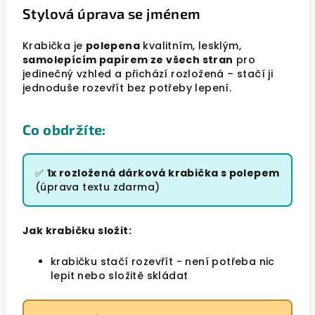
Stylová úprava se jménem
Krabička je
polepena
kvalitním, lesklým,
samolepícím papírem ze všech stran
pro
jedinečný vzhled a přichází rozložená – stačí ji
jednoduše rozevřít bez potřeby lepení.
Co obdržíte:
✅
1x rozložená dárková krabička s polepem
(úprava textu zdarma)
Jak krabičku složit:
krabičku stačí rozevřít - není potřeba nic
lepit nebo složitě skládat