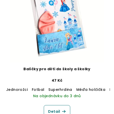
Balíčky pro děti do školy a školky
47 Kč
Jednorožci
Fotbal
Superhrdina
Méďa holčička
M
Na objednávku do 3 dnů
Detail