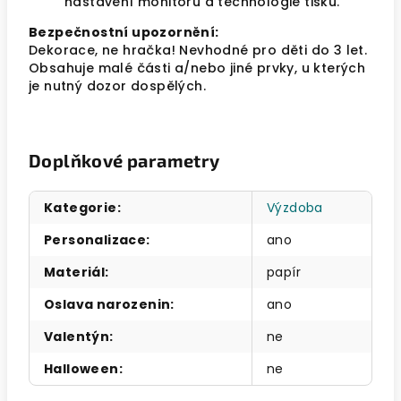
nastavení monitoru a technologie tisku.
Bezpečnostní upozornění:
Dekorace, ne hračka! Nevhodné pro děti do 3 let.
Obsahuje malé části a/nebo jiné prvky, u kterých
je nutný dozor dospělých.
Doplňkové parametry
Kategorie
:
Výzdoba
Personalizace
:
ano
Materiál
:
papír
Oslava narozenin
:
ano
Valentýn
:
ne
Halloween
:
ne