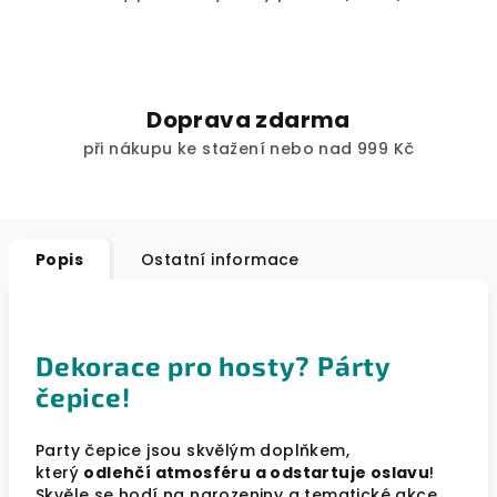
Doprava zdarma
při nákupu ke stažení nebo nad 999 Kč
Popis
Ostatní informace
Dekorace pro hosty? Párty
čepice!
Party čepice jsou skvělým doplňkem,
který
odlehčí atmosféru a odstartuje oslavu
!
Skvěle se hodí na narozeniny a tematické akce.