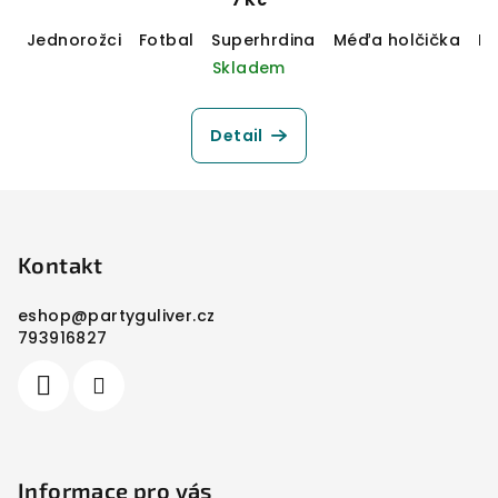
Jednorožci
Fotbal
Superhrdina
Méďa holčička
M
Skladem
Detail
Z
á
p
Kontakt
a
eshop
@
partyguliver.cz
t
793916827
í
Informace pro vás