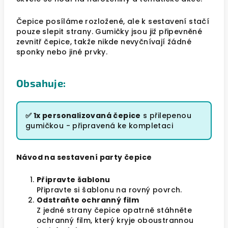
Čepice posíláme rozložené, ale k sestavení stačí
pouze slepit strany. Gumičky jsou již připevněné
zevnitř čepice, takže nikde nevyčnívají žádné
sponky nebo jiné prvky.
Obsahuje:
✅ 1x personalizovaná čepice
s přilepenou
gumičkou - připravená ke kompletaci
Návod na sestavení party čepice
Připravte šablonu
Připravte si šablonu na rovný povrch.
Odstraňte ochranný film
Z jedné strany čepice opatrně stáhněte
ochranný film, který kryje oboustrannou