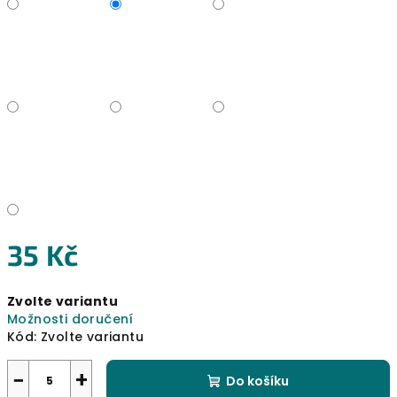
35 Kč
Měrná
Zvolte variantu
cena:
Možnosti doručení
Kód:
Zvolte variantu
−
+
Do košíku