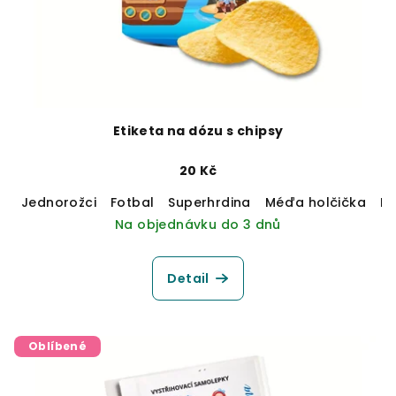
Etiketa na dózu s chipsy
20 Kč
Jednorožci
Fotbal
Superhrdina
Méďa holčička
M
Na objednávku do 3 dnů
Detail
Oblíbené