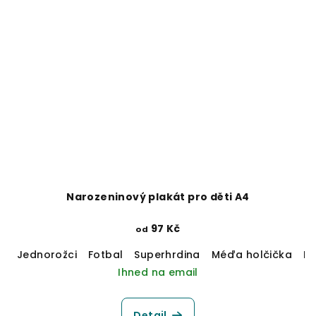
Narozeninový plakát pro děti A4
97 Kč
od
Jednorožci
Fotbal
Superhrdina
Méďa holčička
M
Ihned na email
Detail