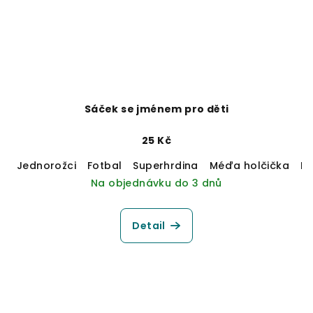
Sáček se jménem pro děti
25 Kč
Jednorožci
Fotbal
Superhrdina
Méďa holčička
M
Na objednávku do 3 dnů
Detail