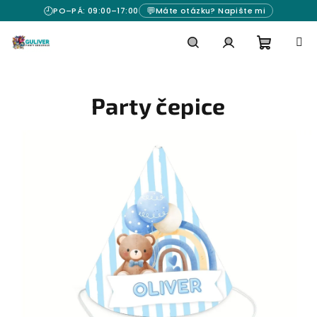
Přejít
🕘
💬
PO–PÁ: 09:00–17:00
Máte otázku? Napište mi
na
obsah
Nákupn
Hledat
Přihlášení
Party čepice
košík