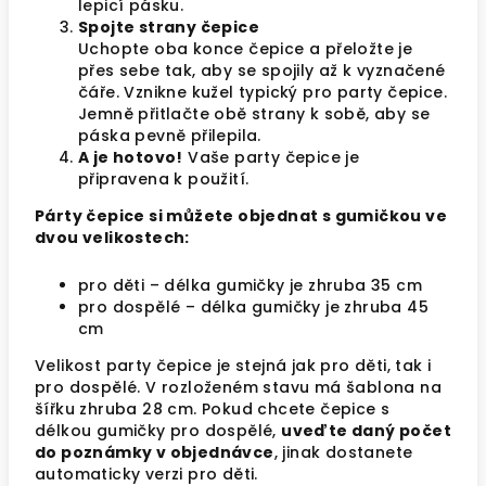
lepicí pásku.
Spojte strany čepice
Uchopte oba konce čepice a přeložte je
přes sebe tak, aby se spojily až k vyznačené
čáře. Vznikne kužel typický pro party čepice.
Jemně přitlačte obě strany k sobě, aby se
páska pevně přilepila.
A je hotovo!
Vaše party čepice je
připravena k použití.
Párty čepice si můžete objednat s gumičkou ve
dvou velikostech:
pro děti – délka gumičky je zhruba 35 cm
pro dospělé – délka gumičky je zhruba 45
cm
Velikost party čepice je stejná jak pro děti, tak i
pro dospělé. V rozloženém stavu má šablona na
šířku zhruba 28 cm. Pokud chcete čepice s
délkou gumičky pro dospělé,
uveďte daný počet
do poznámky v objednávce
, jinak dostanete
automaticky verzi pro děti.