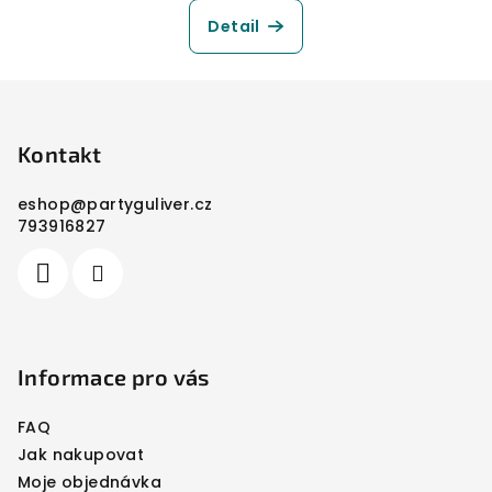
Detail
Z
á
p
Kontakt
a
eshop
@
partyguliver.cz
t
793916827
í
Informace pro vás
FAQ
Jak nakupovat
Moje objednávka