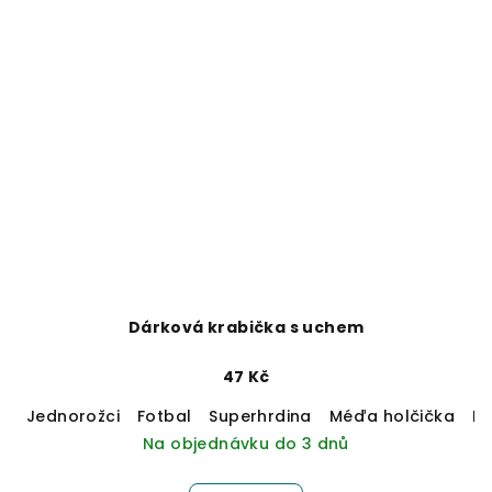
Dárková krabička s uchem
47 Kč
Jednorožci
Fotbal
Superhrdina
Méďa holčička
M
Na objednávku do 3 dnů