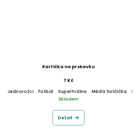
Kartička na prskavku
7 Kč
Jednorožci
Fotbal
Superhrdina
Méďa holčička
M
Skladem
Detail