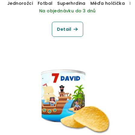
Jednorožci
Fotbal
Superhrdina
Méďa holčička
M
Na objednávku do 3 dnů
Detail