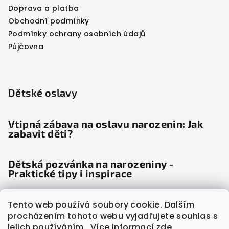
Doprava a platba
Obchodní podmínky
Podmínky ochrany osobních údajů
Půjčovna
Dětské oslavy
Vtipná zábava na oslavu narozenin: Jak
zabavit děti?
Dětská pozvánka na narozeniny -
Praktické tipy i inspirace
Dětské noviny: Věda odhalila, proč děti
Tento web používá soubory cookie. Dalším
"šílí" radostí
procházením tohoto webu vyjadřujete souhlas s
jejich používáním.. Více informací
zde
.