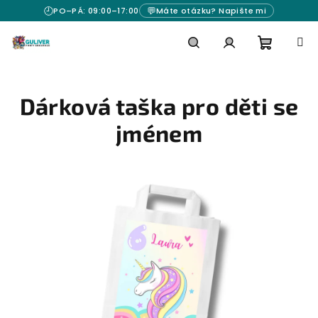
Přejít
🕘
💬
PO–PÁ: 09:00–17:00
Máte otázku? Napište mi
na
obsah
Nákupn
Hledat
Přihlášení
Dárková taška pro děti se
košík
jménem