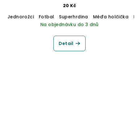
20 Kč
Jednorožci
Fotbal
Superhrdina
Méďa holčička
M
Na objednávku do 3 dnů
Detail