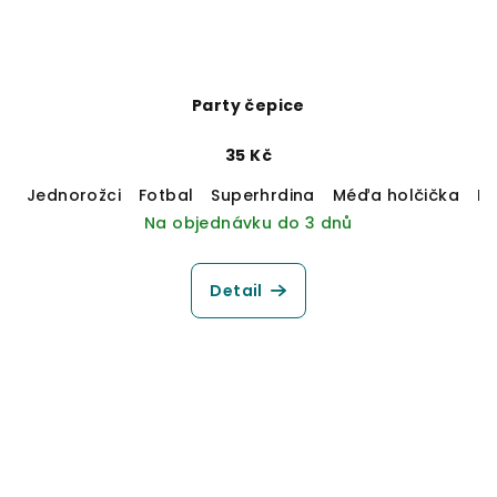
Party čepice
35 Kč
Jednorožci
Fotbal
Superhrdina
Méďa holčička
M
Na objednávku do 3 dnů
Detail