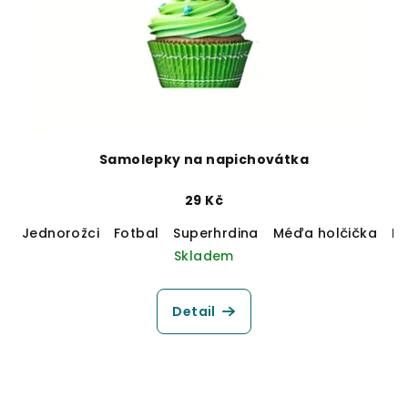
Samolepky na napichovátka
29 Kč
Jednorožci
Fotbal
Superhrdina
Méďa holčička
M
Skladem
Detail