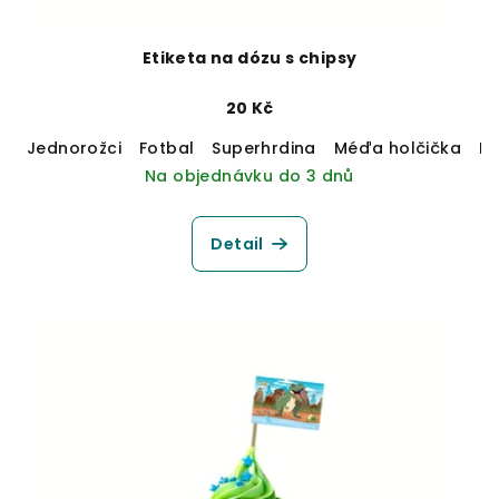
Etiketa na dózu s chipsy
20 Kč
Jednorožci
Fotbal
Superhrdina
Méďa holčička
M
Na objednávku do 3 dnů
Detail