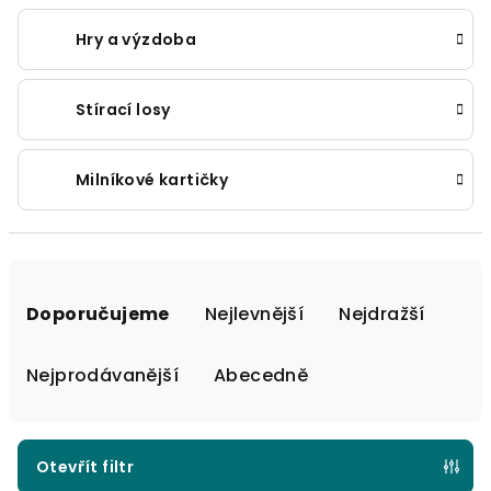
Hry a výzdoba
Stírací losy
Milníkové kartičky
Ř
a
Doporučujeme
Nejlevnější
Nejdražší
z
e
Nejprodávanější
Abecedně
n
í
p
Otevřít filtr