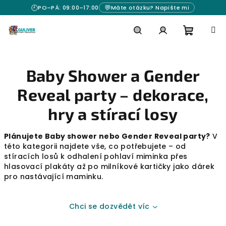
Přejít
🕘
💬
PO–PÁ: 09:00–17:00
Máte otázku? Napište mi
na
obsah
Nákupn
Hledat
Přihlášení
Baby Shower a Gender
košík
Reveal party – dekorace,
hry a stírací losy
Plánujete Baby shower nebo Gender Reveal party?
V
této kategorii najdete vše, co potřebujete – od
stíracích losů k odhalení pohlaví miminka přes
hlasovací plakáty až po milníkové kartičky jako dárek
pro nastávající maminku.
Chci se dozvědět víc