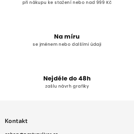
při nákupu ke stažení nebo nad 999 Kč
Na míru
se jménem nebo dalšími údaji
Nejdéle do 48h
zašlu návrh grafiky
Z
á
p
Kontakt
a