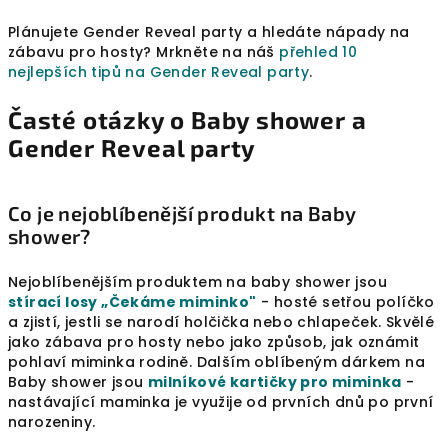
u
Plánujete Gender Reveal party a hledáte nápady na
zábavu pro hosty? Mrkněte na náš
přehled 10
nejlepších tipů na Gender Reveal party
.
Časté otázky o Baby shower a
Gender Reveal party
Co je nejoblíbenější produkt na Baby
shower?
Nejoblíbenějším produktem na baby shower jsou
stírací losy „Čekáme miminko"
- hosté setřou políčko
a zjistí, jestli se narodí holčička nebo chlapeček. Skvělé
jako zábava pro hosty nebo jako způsob, jak oznámit
pohlaví miminka rodině. Dalším oblíbeným dárkem na
Baby shower jsou
milníkové kartičky pro miminka
-
nastávající maminka je využije od prvních dnů po první
narozeniny.