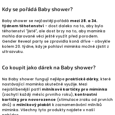
Kdy se pořádá Baby shower?
Baby shower se nejčastěji pořádá
mezi 28. a 34.
týdnem těhotenství
- dost daleko na to, aby bylo
těhotenství "jisté", ale dost brzy na to, aby maminka
mohla darované věci ještě využít před porodem.
Gender Reveal party se zpravidla koná dříve - obvykle
kolem 20. týdne, kdy je pohlaví miminka možné zjistit z
ultrazvuku.
Co koupit jako dárek na Baby shower?
Na Baby shower fungují nejlépe
praktické dárky
, které
nastávající maminka skutečně využije. Mezi
nejoblíbenější patří
milníkové kartičky pro miminka
(zachytí každý měsíc prvního roku),
kontrastní
kartičky pro novorozence
(stimulace zraku od prvních
dnů) a
milníkový plakát
k zaznamenávání milníků
miminka. Všechny tyto produkty najdete v naší
nabídce.