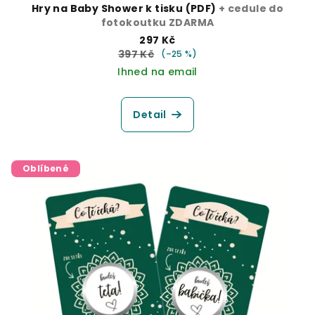
Hry na Baby Shower k tisku (PDF)
+ cedule do
fotokoutku ZDARMA
297 Kč
397 Kč
(–25 %)
Ihned na email
Detail
Oblíbené