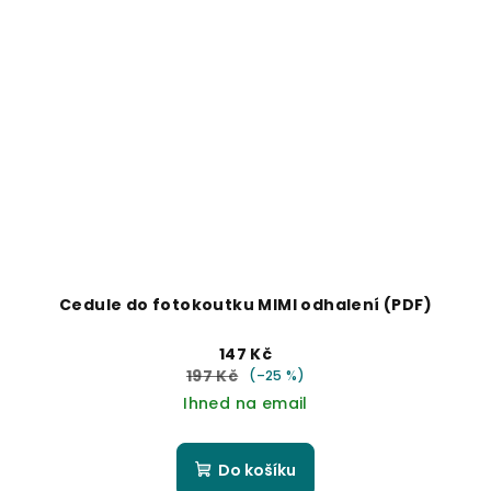
Cedule do fotokoutku MIMI odhalení (PDF)
147 Kč
197 Kč
(–25 %)
Ihned na email
Do košíku