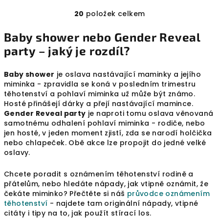
20
položek celkem
O
v
Baby shower nebo Gender Reveal
l
party – jaký je rozdíl?
á
d
a
Baby shower
je oslava nastávající maminky a jejího
miminka - zpravidla se koná v posledním trimestru
c
těhotenství a pohlaví miminka už může být známo.
í
Hosté přinášejí dárky a přejí nastávající mamince.
p
Gender Reveal party
je naproti tomu oslava věnovaná
r
samotnému odhalení pohlaví miminka - rodiče, nebo
v
jen hosté, v jeden moment zjistí, zda se narodí holčička
k
nebo chlapeček. Obě akce lze propojit do jedné velké
y
oslavy.
v
Chcete poradit s oznámením těhotenství rodině a
ý
přátelům, nebo hledáte nápady, jak vtipně oznámit, že
p
čekáte miminko? Přečtěte si náš
průvodce oznámením
i
těhotenství
- najdete tam originální nápady, vtipné
s
citáty i tipy na to, jak použít stírací los.