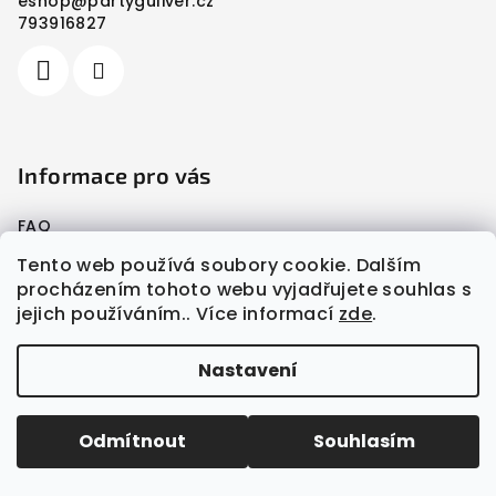
eshop
@
partyguliver.cz
t
793916827
í
Informace pro vás
FAQ
Jak nakupovat
Tento web používá soubory cookie. Dalším
Moje objednávka
procházením tohoto webu vyjadřujete souhlas s
Doprava a platba
jejich používáním.. Více informací
zde
.
Obchodní podmínky
Podmínky ochrany osobních údajů
Nastavení
Půjčovna
Odmítnout
Souhlasím
Dětské oslavy