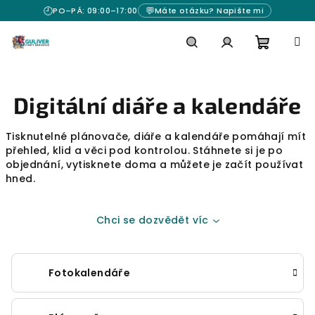
Přejít
🕘
💬
PO–PÁ: 09:00–17:00
Máte otázku? Napište mi
na
obsah
Nákupn
Hledat
Přihlášení
Digitální diáře a kalendáře
košík
Tisknutelné plánovače, diáře a kalendáře pomáhají mít
přehled, klid a věci pod kontrolou. Stáhnete si je po
objednání, vytisknete doma a můžete je začít používat
hned.
Chci se dozvědět víc
Fotokalendáře