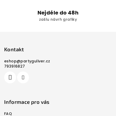
Nejdéle do 48h
zašlu návrh grafiky
Z
á
p
Kontakt
a
eshop
@
partyguliver.cz
t
793916827
í
Informace pro vás
FAQ