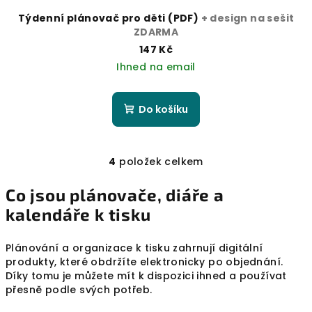
Týdenní plánovač pro děti (PDF)
+ design na sešit
ZDARMA
147 Kč
Ihned na email
Do košíku
4
položek celkem
O
v
Co jsou plánovače, diáře a
l
kalendáře k tisku
á
d
a
Plánování a organizace k tisku zahrnují digitální
produkty, které obdržíte elektronicky po objednání.
c
Díky tomu je můžete mít k dispozici ihned a používat
í
přesně podle svých potřeb.
p