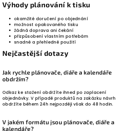
r
Výhody plánování k tisku
v
k
okamžité doručení po objednání
y
možnost opakovaného tisku
v
žádná doprava ani čekání
ý
přizpůsobení vlastním potřebám
p
snadné a přehledné použití
i
Nejčastější dotazy
s
u
Jak rychle plánovače, diáře a kalendáře
obdržím?
Odkaz ke stažení obdržíte ihned po zaplacení
objednávky. V případě produktů na zakázku návrh
obdržíte během 24h nejpozději však do 48 hodin.
V jakém formátu jsou plánovače, diáře a
kalendáře?