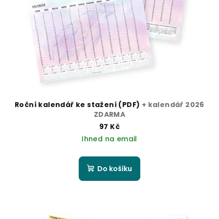
p
ů
r
o
d
u
k
t
ů
Roční kalendář ke stažení (PDF)
+ kalendář 2026
ZDARMA
97 Kč
Ihned na email
Do košíku