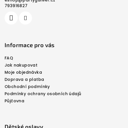
t
793916827
í
Informace pro vás
FAQ
Jak nakupovat
Moje objednávka
Doprava a platba
Obchodní podmínky
Podmínky ochrany osobních údajů
Půjčovna
Dětské oslavy