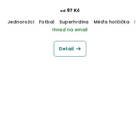
97 Kč
od
Jednorožci
Fotbal
Superhrdina
Méďa holčička
M
Ihned na email
Detail