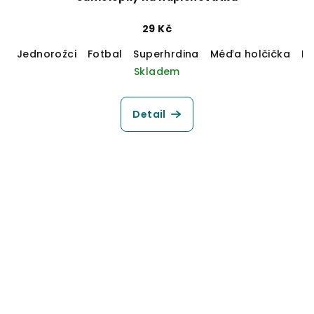
29 Kč
Jednorožci
Fotbal
Superhrdina
Méďa holčička
M
Skladem
Detail