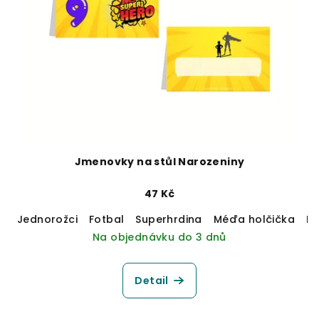
Jmenovky na stůl Narozeniny
47 Kč
Jednorožci
Fotbal
Superhrdina
Méďa holčička
M
Na objednávku do 3 dnů
Detail