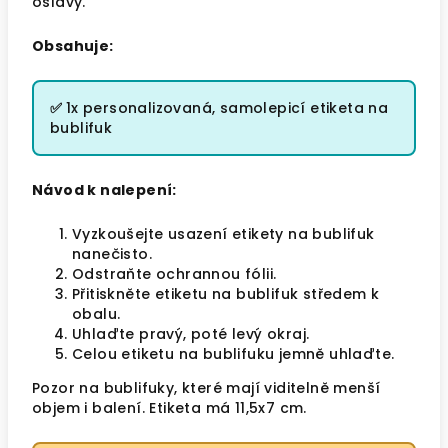
oslavy.
Obsahuje:
✅
1x personalizovaná, samolepicí etiketa na
bublifuk
Návod k nalepení:
Vyzkoušejte usazení etikety na bublifuk
nanečisto.
Odstraňte ochrannou fólii.
Přitiskněte etiketu na bublifuk středem k
obalu.
Uhlaďte pravý, poté levý okraj.
Celou etiketu na bublifuku jemně uhlaďte.
Pozor na bublifuky, které mají viditelně menší
objem i balení. Etiketa má 11,5x7 cm.