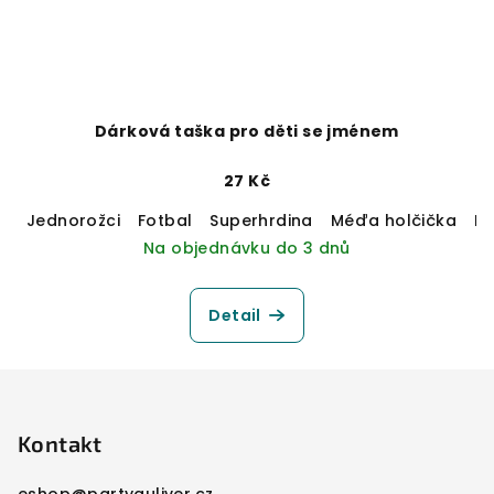
Dárková taška pro děti se jménem
27 Kč
Jednorožci
Fotbal
Superhrdina
Méďa holčička
M
Na objednávku do 3 dnů
Detail
Z
á
p
Kontakt
a
eshop
@
partyguliver.cz