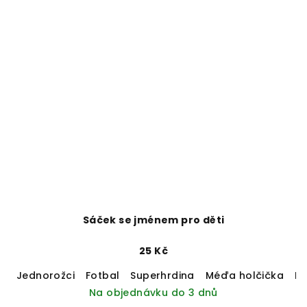
Sáček se jménem pro děti
25 Kč
Jednorožci
Fotbal
Superhrdina
Méďa holčička
M
Na objednávku do 3 dnů