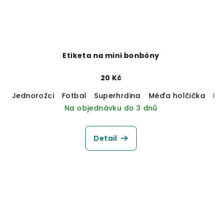
Etiketa na mini bonbóny
20 Kč
Jednorožci
Fotbal
Superhrdina
Méďa holčička
M
Na objednávku do 3 dnů
Detail