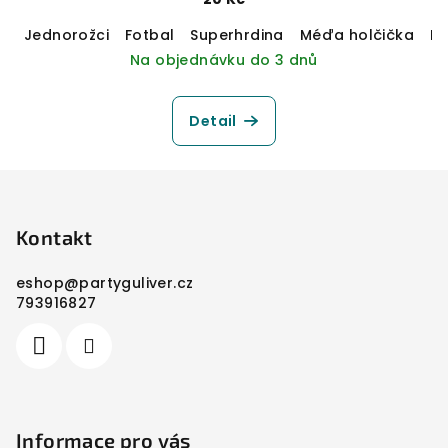
Jednorožci
Fotbal
Superhrdina
Méďa holčička
M
Na objednávku do 3 dnů
Detail
Z
á
p
Kontakt
a
eshop
@
partyguliver.cz
t
793916827
í
Informace pro vás