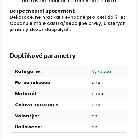
nastavení monitoru a technologie tisku.
Bezpečnostní upozornění:
Dekorace, ne hračka! Nevhodné pro děti do 3 let.
Obsahuje malé části a/nebo jiné prvky, u kterých
je nutný dozor dospělých.
Doplňkové parametry
Kategorie
:
Výzdoba
Personalizace
:
ano
Materiál
:
papír
Oslava narozenin
:
ano
Valentýn
:
ne
Halloween
:
ne