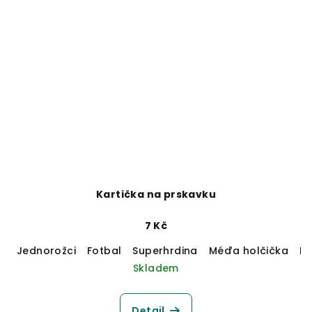
Kartička na prskavku
7 Kč
Jednorožci
Fotbal
Superhrdina
Méďa holčička
M
Skladem
Detail