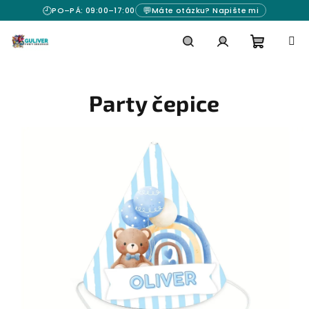
Přejít
🕘
💬
PO–PÁ: 09:00–17:00
Máte otázku? Napište mi
na
obsah
Nákupn
Hledat
Přihlášení
Party čepice
košík