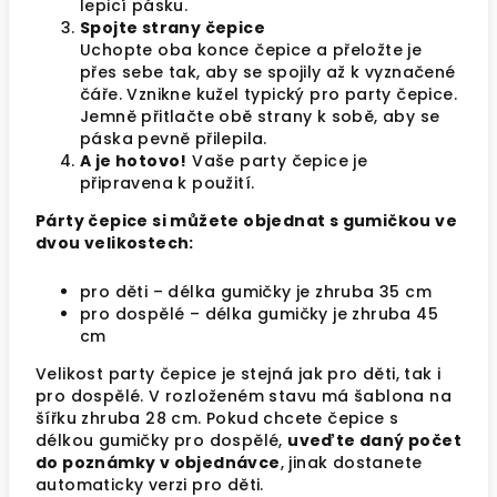
lepicí pásku.
Spojte strany čepice
Uchopte oba konce čepice a přeložte je
přes sebe tak, aby se spojily až k vyznačené
čáře. Vznikne kužel typický pro party čepice.
Jemně přitlačte obě strany k sobě, aby se
páska pevně přilepila.
A je hotovo!
Vaše party čepice je
připravena k použití.
Párty čepice si můžete objednat s gumičkou ve
dvou velikostech:
pro děti – délka gumičky je zhruba 35 cm
pro dospělé – délka gumičky je zhruba 45
cm
Velikost party čepice je stejná jak pro děti, tak i
pro dospělé. V rozloženém stavu má šablona na
šířku zhruba 28 cm. Pokud chcete čepice s
délkou gumičky pro dospělé,
uveďte daný počet
do poznámky v objednávce
, jinak dostanete
automaticky verzi pro děti.