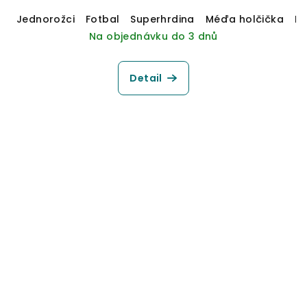
Jednorožci
Fotbal
Superhrdina
Méďa holčička
M
Na objednávku do 3 dnů
Detail