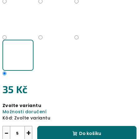
35 Kč
Měrná
Zvolte variantu
cena:
Možnosti doručení
Kód:
Zvolte variantu
−
+
Do košíku