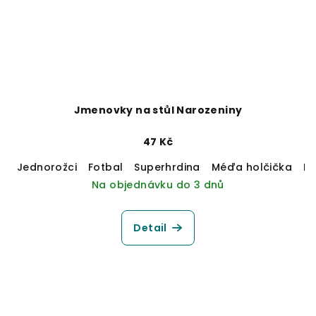
Jmenovky na stůl Narozeniny
47 Kč
Jednorožci
Fotbal
Superhrdina
Méďa holčička
M
Na objednávku do 3 dnů
Detail