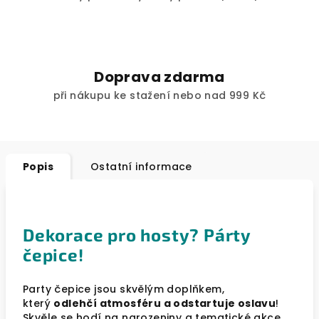
Doprava zdarma
při nákupu ke stažení nebo nad 999 Kč
Popis
Ostatní informace
Dekorace pro hosty? Párty
čepice!
Party čepice jsou skvělým doplňkem,
který
odlehčí atmosféru a odstartuje oslavu
!
Skvěle se hodí na narozeniny a tematické akce.