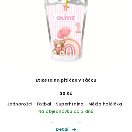
Etiketa na pitíčko v sáčku
20 Kč
Jednorožci
Fotbal
Superhrdina
Méďa holčička
M
Na objednávku do 3 dnů
Detail