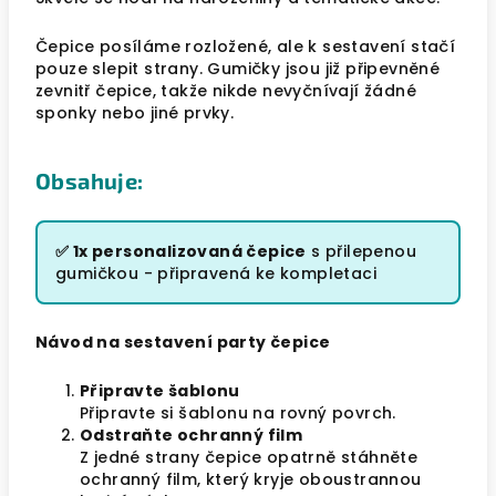
Čepice posíláme rozložené, ale k sestavení stačí
pouze slepit strany. Gumičky jsou již připevněné
zevnitř čepice, takže nikde nevyčnívají žádné
sponky nebo jiné prvky.
Obsahuje:
✅ 1x personalizovaná čepice
s přilepenou
gumičkou - připravená ke kompletaci
Návod na sestavení party čepice
Připravte šablonu
Připravte si šablonu na rovný povrch.
Odstraňte ochranný film
Z jedné strany čepice opatrně stáhněte
ochranný film, který kryje oboustrannou