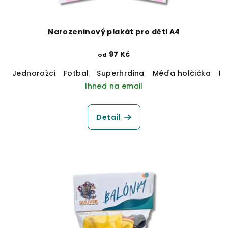
Narozeninový plakát pro děti A4
97 Kč
od
Jednorožci
Fotbal
Superhrdina
Méďa holčička
M
Ihned na email
Detail