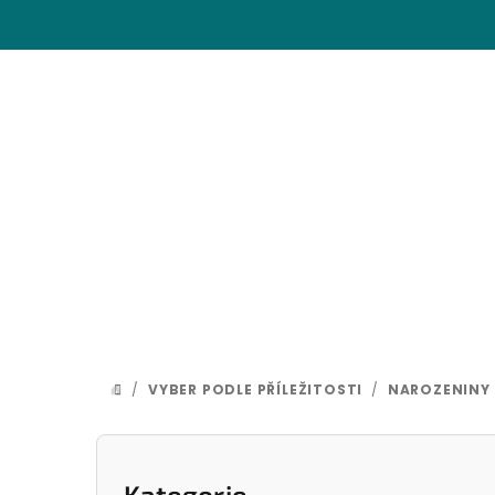
Přejít
na
obsah
/
VYBER PODLE PŘÍLEŽITOSTI
/
NAROZENINY
DOMŮ
P
Přeskočit
Kategorie