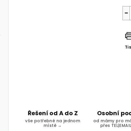
−
Ti
Řešení od A do Z
Osobní po
vše potřebné na jednom
od mámy pro má
místě →
přes TEL|EMAI