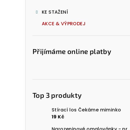
l
KE STAŽENÍ
AKCE & VÝPRODEJ
Přijímáme online platby
Top 3 produkty
Stírací los Čekáme miminko
19 Kč
Narozeninové omalovánky - prost