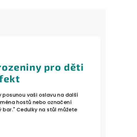
ozeniny pro děti
efekt
y posunou vaši oslavu na další
t jména hostů nebo označení
ý bar." Cedulky na stůl můžete