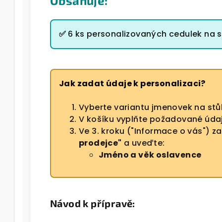
Obsahuje:
✅
6 ks personalizovaných cedulek na 
Jak zadat údaje k personalizaci?
Vyberte variantu jmenovek na stůl
V košíku vyplňte požadované údaje
Ve 3. kroku ("Informace o vás") z
prodejce"
a uveďte:
Jméno a věk oslavence
Návod k přípravě: