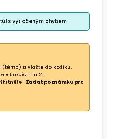
stůl s vytlačeným ohybem
 (téma) a vložte do košíku.
 v krocích 1 a 2.
aškrtněte
"Zadat poznámku pro