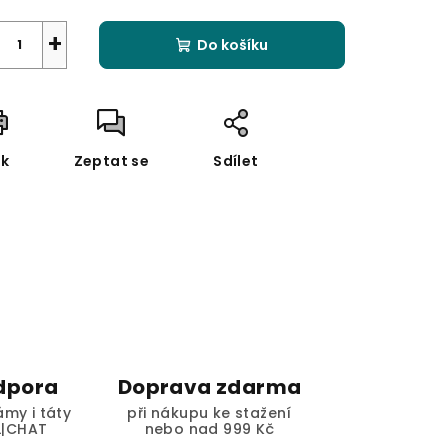
+
Do košíku
sk
Zeptat se
Sdílet
dpora
Doprava zdarma
my i táty
při nákupu ke stažení
L|CHAT
nebo nad 999 Kč