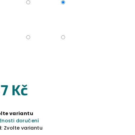
7 Kč
rná
a:
lte variantu
nosti doručení
:
Zvolte variantu