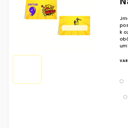
N
Jme
pos
k o
obč
umí
VAR