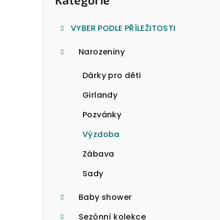
o
kategorie
s
VYBER PODLE PŘÍLEŽITOSTI
t
Narozeniny
r
a
Dárky pro děti
n
Girlandy
n
Pozvánky
í
Výzdoba
p
Zábava
a
Sady
n
Baby shower
e
Sezónní kolekce