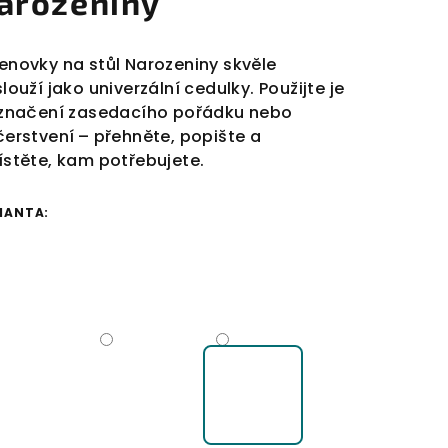
arozeniny
novky na stůl Narozeniny skvěle
louží jako univerzální cedulky. Použijte je
značení zasedacího pořádku nebo
erstvení
– přehněte, popište a
stěte, kam potřebujete.
IANTA: