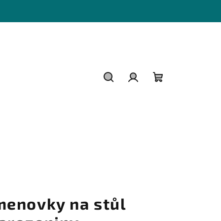
Hledat
Přihlášení
Nákupní
košík
menovky na stůl