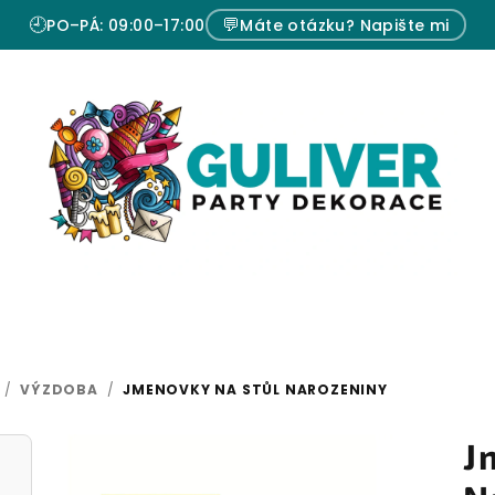
🕘
💬
PO–PÁ: 09:00–17:00
Máte otázku? Napište mi
/
VÝZDOBA
/
JMENOVKY NA STŮL NAROZENINY
J