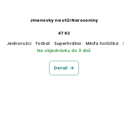
Jmenovky na stůl Narozeniny
47 Kč
Jednorožci
Fotbal
Superhrdina
Méďa holčička
M
Na objednávku do 3 dnů
Detail