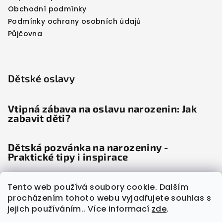
Obchodní podmínky
Podmínky ochrany osobních údajů
Půjčovna
Dětské oslavy
Vtipná zábava na oslavu narozenin: Jak
zabavit děti?
Dětská pozvánka na narozeniny -
Praktické tipy i inspirace
Dětské noviny: Věda odhalila, proč děti
Tento web používá soubory cookie. Dalším
"šílí" radostí
procházením tohoto webu vyjadřujete souhlas s
jejich používáním.. Více informací
zde
.