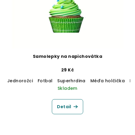
Samolepky na napichovátka
29 Kč
Jednorožci
Fotbal
Superhrdina
Méďa holčička
M
Skladem
Detail