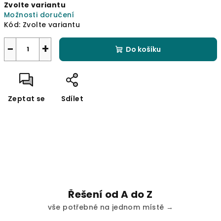
Zvolte variantu
cena:
Možnosti doručení
Kód:
Zvolte variantu
−
+
Do košíku
Zeptat se
Sdílet
Řešení od A do Z
vše potřebné na jednom místě →