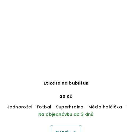
Etiketa na bublifuk
20 Kč
Jednorožci
Fotbal
Superhrdina
Méďa holčička
M
Na objednávku do 3 dnů