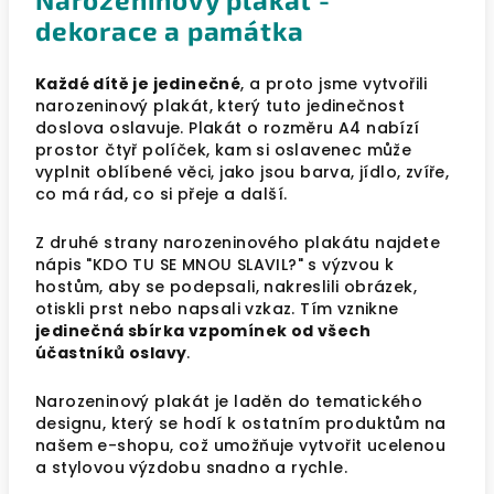
dekorace a památka
Každé dítě je jedinečné
, a proto jsme vytvořili
narozeninový plakát, který tuto jedinečnost
doslova oslavuje. Plakát o rozměru A4 nabízí
prostor čtyř políček, kam si oslavenec může
vyplnit oblíbené věci, jako jsou barva, jídlo, zvíře,
co má rád, co si přeje a další.
Z druhé strany narozeninového plakátu najdete
nápis "KDO TU SE MNOU SLAVIL?" s výzvou k
hostům, aby se podepsali, nakreslili obrázek,
otiskli prst nebo napsali vzkaz. Tím vznikne
jedinečná sbírka vzpomínek od všech
účastníků oslavy
.
Narozeninový plakát je laděn do tematického
designu, který se hodí k ostatním produktům na
našem e-shopu, což umožňuje vytvořit ucelenou
a stylovou výzdobu snadno a rychle.