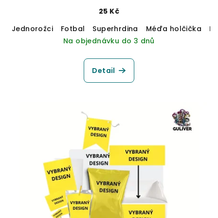
25 Kč
Jednorožci
Fotbal
Superhrdina
Méďa holčička
M
Na objednávku do 3 dnů
Detail