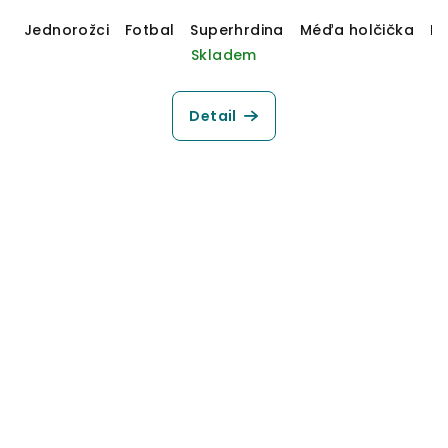
Jednorožci
Fotbal
Superhrdina
Méďa holčička
M
Skladem
Detail