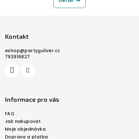
Detail
Z
á
p
Kontakt
a
eshop
@
partyguliver.cz
t
793916827
í
Informace pro vás
FAQ
Jak nakupovat
Moje objednávka
Doprava a platba