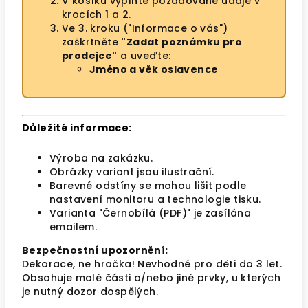
V košíku vyplňte požadované údaje v
krocích 1 a 2.
Ve 3. kroku ("Informace o vás")
zaškrtněte
"Zadat poznámku pro
prodejce"
a uveďte:
Jméno a věk oslavence
Důležité informace:
Výroba na zakázku.
Obrázky variant jsou ilustrační.
Barevné odstíny se mohou lišit podle
nastavení monitoru a technologie tisku.
Varianta "Černobílá (PDF)" je zasílána
emailem.
Bezpečnostní upozornění:
Dekorace, ne hračka! Nevhodné pro děti do 3 let.
Obsahuje malé části a/nebo jiné prvky, u kterých
je nutný dozor dospělých.