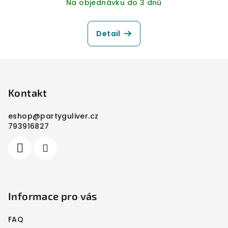
Na objednávku do 3 dnů
Detail
Z
á
p
Kontakt
a
eshop
@
partyguliver.cz
t
793916827
í
Informace pro vás
FAQ