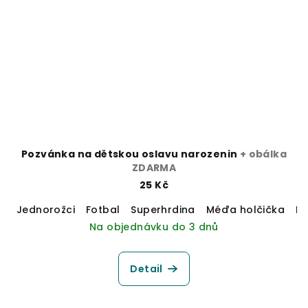
Pozvánka na dětskou oslavu narozenin
+ obálka
ZDARMA
25 Kč
Jednorožci
Fotbal
Superhrdina
Méďa holčička
M
Na objednávku do 3 dnů
Detail