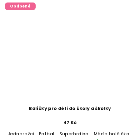
Oblíbené
Balíčky pro děti do školy a školky
47 Kč
Jednorožci
Fotbal
Superhrdina
Méďa holčička
M