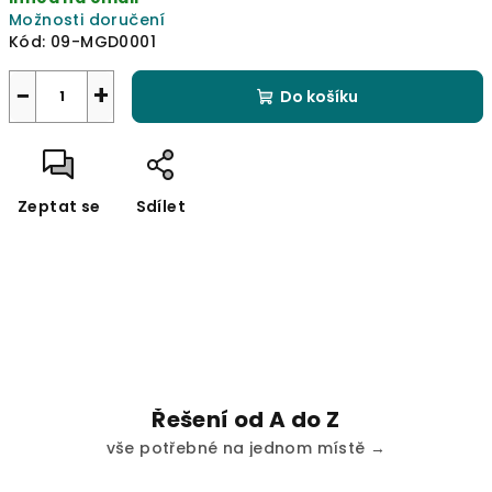
cena:
Možnosti doručení
Kód:
09-MGD0001
−
+
Do košíku
Zeptat se
Sdílet
Řešení od A do Z
vše potřebné na jednom místě →