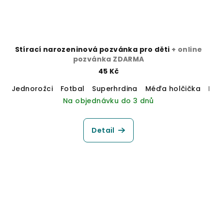
Stírací narozeninová pozvánka pro děti
+ online
pozvánka ZDARMA
45 Kč
Jednorožci
Fotbal
Superhrdina
Méďa holčička
M
Na objednávku do 3 dnů
Detail