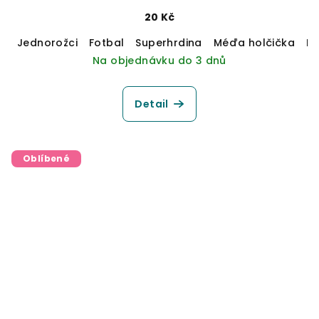
20 Kč
Jednorožci
Fotbal
Superhrdina
Méďa holčička
M
Na objednávku do 3 dnů
Detail
Oblíbené