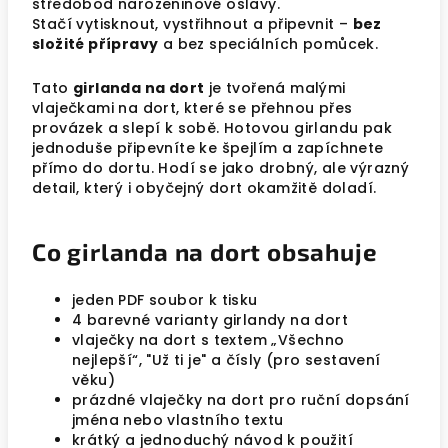
středobod narozeninové oslavy.
Stačí vytisknout, vystřihnout a připevnit –
bez
složité přípravy
a bez speciálních pomůcek.
Tato
girlanda na dort
je tvořená malými
vlaječkami na dort, které se přehnou přes
provázek a slepí k sobě. Hotovou girlandu pak
jednoduše připevníte ke špejlím a zapíchnete
přímo do dortu. Hodí se jako drobný, ale výrazný
detail, který i obyčejný dort okamžitě doladí.
Co girlanda na dort obsahuje
jeden PDF soubor k tisku
4 barevné varianty girlandy na dort
vlaječky na dort s textem „Všechno
nejlepší“, "Už ti je" a čísly (pro sestavení
věku)
prázdné vlaječky na dort pro ruční dopsání
jména nebo vlastního textu
krátký a jednoduchý návod k použití