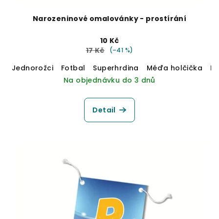
Narozeninové omalovánky - prostírání
10 Kč
17 Kč
(–41 %)
Jednorožci
Fotbal
Superhrdina
Méďa holčička
M
Na objednávku do 3 dnů
Detail