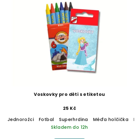
Voskovky pro děti s etiketou
25 Kč
Jednorožci
Fotbal
Superhrdina
Méďa holčička
M
Skladem do 12h