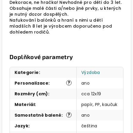
Dekorace, ne hračka! Nevhodné pro děti do 3 let.
Obsahuje malé části a/nebo jiné prvky, u kterých
je nutný dozor dospělých.
Nafukování balónků a hraní s nimi u dětí
mladších 8 let je výrobcem doporučeno pod
dohledem rodičů.
Doplňkové parametry
Kategorie
:
Výzdoba
?
Personalizace
:
ano
Rozměry (cm)
:
cca 12x19
Materiál
:
papír, PP, kaučuk
?
Samostatně balené
:
ano
Jazyk
:
čeština