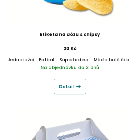
Etiketa na dózu s chipsy
20 Kč
Jednorožci
Fotbal
Superhrdina
Méďa holčička
M
Na objednávku do 3 dnů
Detail