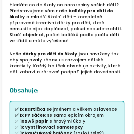
Hledáte co do školy na narozeniny vašich dětí?
Představujeme vám naše
balíčky pro děti do
školky
a mladší školní děti – kompletně
připravené kreativní dárky pro děti, které
nemusíte nijak doplňovat, pokud nebudete chtít.
Stačí objednat, počet balíčků podle počtu dětí
ve třídě a máte vyřešeno!
Naše
dárky pro děti do školy
jsou navrženy tak,
aby spojovaly zábavu s rozvojem dětské
kreativity. Každý balíček obsahuje aktivity, které
děti zabaví a zároveň podpoří jejich dovednosti.
Obsahuje:
✅ 1x kartička
se jménem a věkem oslavence
✅ 1x PP sáček
se samolepicím okrajem
✅
10x A6 papír
s hravými úkoly
✅
1x vystřihovací samolepky
✅
1x kaučukový balónek
(rozložitelný)