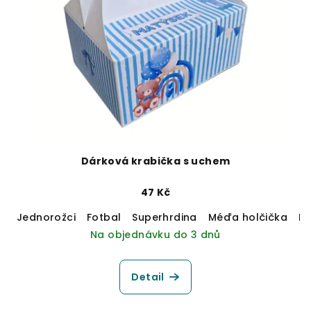
Dárková krabička s uchem
47 Kč
Jednorožci
Fotbal
Superhrdina
Méďa holčička
M
Na objednávku do 3 dnů
Detail