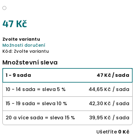
47 Kč
Měrná
Zvolte variantu
cena:
Možnosti doručení
Kód:
Zvolte variantu
Množstevní sleva
1 - 9 sada
47 Kč
/ sada
10 - 14 sada = sleva 5 %
44,65 Kč
/ sada
15 - 19 sada = sleva 10 %
42,30 Kč
/ sada
20 a více sada = sleva 15 %
39,95 Kč
/ sada
Ušetříte
0 Kč