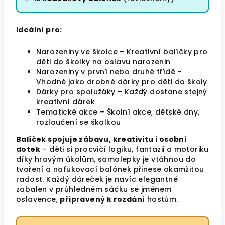
Ideální pro:
Narozeniny ve školce – Kreativní balíčky pro
děti do školky na oslavu narozenin
Narozeniny v první nebo druhé třídě –
Vhodné jako drobné dárky pro děti do školy
Dárky pro spolužáky – Každý dostane stejný
kreativní dárek
Tematické akce – Školní akce, dětské dny,
rozloučení se školkou
Balíček spojuje zábavu, kreativitu i osobní
dotek
– děti si procvičí logiku, fantazii a motoriku
díky hravým úkolům, samolepky je vtáhnou do
tvoření a nafukovací balónek přinese okamžitou
radost. Každý dáreček je navíc elegantně
zabalen v průhledném sáčku se jménem
oslavence,
připravený k rozdání
hostům.