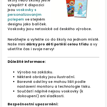
školy nebo školky ještě
vylepšit? K dispozici
jsou
voskovky s
personalizovaným
polepem
ve stejném
designu jako balíček.
Voskovky jsou netoxické od českého výrobce.
Neváhejte a vyřešte co do školy na jednom místě.
Naše mini
dárky pro děti potěší celou třídu
a vy
ušetříte čas i svoje nervy!
Důležité informace:
Výroba na zakázku.
Některé obrázky jsou ilustrační.
Barevné odstíny se mohou lišit podle
nastavení monitoru a technologie tisku.
Součástí náplně nejsou voskovky (k
dokoupení) ani sladkosti.
Bezpečnostní upozornění: