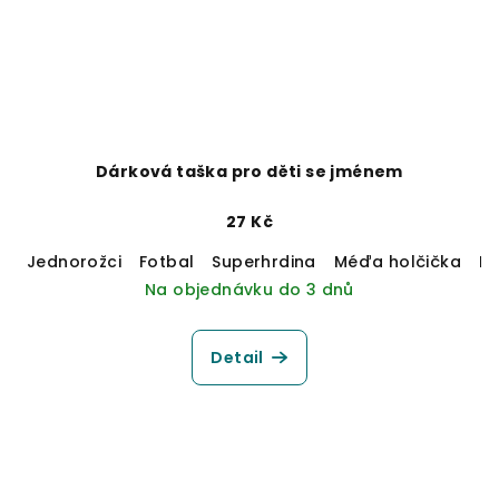
Dárková taška pro děti se jménem
27 Kč
Jednorožci
Fotbal
Superhrdina
Méďa holčička
M
Na objednávku do 3 dnů
Detail