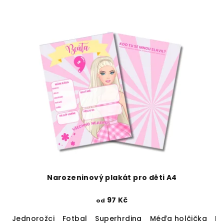
Narozeninový plakát pro děti A4
97 Kč
od
Jednorožci
Fotbal
Superhrdina
Méďa holčička
M