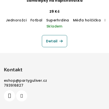
Samolepky na napichovátka
29 Kč
Jednorožci
Fotbal
Superhrdina
Méďa holčička
M
Skladem
Detail
Z
á
p
Kontakt
a
eshop
@
partyguliver.cz
t
793916827
í