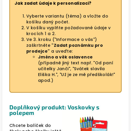
Jak zadat údaje k personalizaci?
Vyberte variantu (téma) a vložte do
košíku daný počet.
V košíku vyplňte požadované údaje v
krocích 1 a 2.
Ve 3. kroku ("Informace o vás")
zaškrtněte
"Zadat poznámku pro
prodejce"
a uveďte:
Jméno a věk oslavence
(případně jiný text např. "Od paní
učitelky Janči", "Svátek slavila
Eliška H.", "Už je ze mě předškolák!"
apod.)
Doplňkový produkt: Voskovky s
polepem
Chcete balíček do