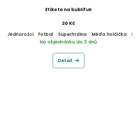
Etiketa na bublifuk
20 Kč
Jednorožci
Fotbal
Superhrdina
Méďa holčička
M
Na objednávku do 3 dnů
Detail