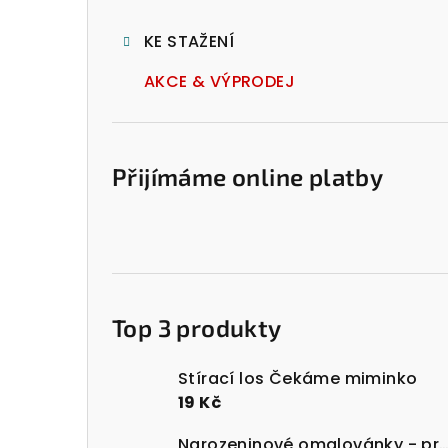
l
KE STAŽENÍ
AKCE & VÝPRODEJ
Přijímáme online platby
Top 3 produkty
Stírací los Čekáme miminko
19 Kč
Narozeninové omalovánky - prost