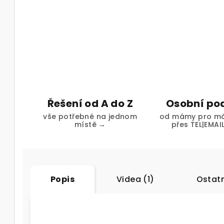
Řešení od A do Z
Osobní po
vše potřebné na jednom
od mámy pro má
místě →
přes TEL|EMAI
Popis
Videa (1)
Ostatn