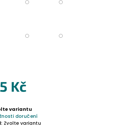
5 Kč
rná
a:
lte variantu
nosti doručení
:
Zvolte variantu