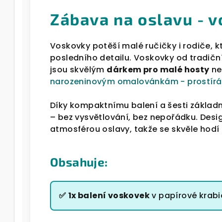
Zábava na oslavu - v
Voskovky potěší malé ručičky i rodiče, k
posledního detailu. Voskovky od tradi
jsou skvělým
dárkem pro malé hosty
ne
narozeninovým omalovánkám - prostírá
Díky kompaktnímu balení a šesti zákla
– bez vysvětlování, bez nepořádku. Desi
atmosférou oslavy, takže se skvěle hodí i
Obsahuje:
✅
1x balení voskovek
v papírové krab