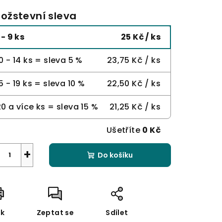
ožstevní sleva
 - 9 ks
25 Kč
/ ks
0 - 14 ks = sleva 5 %
23,75 Kč
/ ks
5 - 19 ks = sleva 10 %
22,50 Kč
/ ks
20 a více ks = sleva 15 %
21,25 Kč
/ ks
Ušetříte
0 Kč
+
Do košíku
sk
Zeptat se
Sdílet