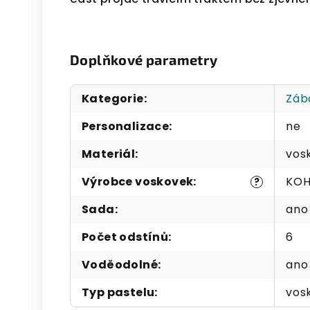
Doplňkové parametry
Kategorie
:
Záb
Personalizace
:
ne
Materiál
:
vosk
Výrobce voskovek
:
KOH
?
Sada
:
ano
Počet odstínů
:
6
Voděodolné
:
ano
Typ pastelu
:
vos