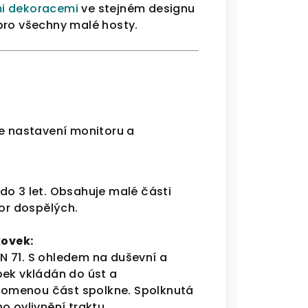
i dekoracemi
ve stejném designu
pro všechny malé hosty.
le nastavení monitoru a
do 3 let. Obsahuje malé části
zor dospělých.
kovek:
N 71.
S ohledem na duševní a
bek vkládán do úst a
lomenou část spolkne. Spolknutá
o ovlivnění traktu.