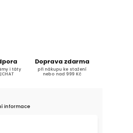
dpora
Doprava zdarma
my i táty
při nákupu ke stažení
L|CHAT
nebo nad 999 Kč
í informace