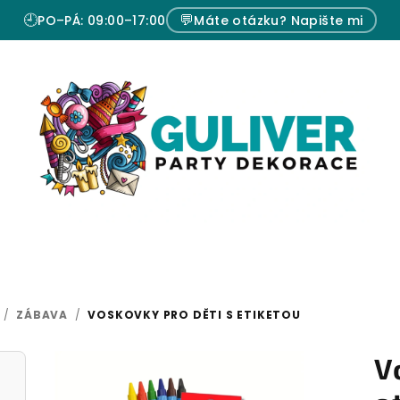
🕘
💬
PO–PÁ: 09:00–17:00
Máte otázku? Napište mi
/
ZÁBAVA
/
VOSKOVKY PRO DĚTI S ETIKETOU
V