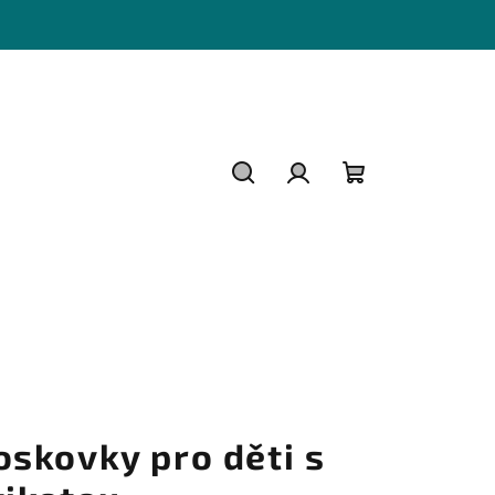
Hledat
Přihlášení
Nákupní
košík
oskovky pro děti s