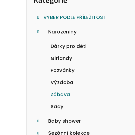
o
kategorie
s
VYBER PODLE PŘÍLEŽITOSTI
t
Narozeniny
r
a
Dárky pro děti
n
Girlandy
n
Pozvánky
í
Výzdoba
p
Zábava
a
Sady
n
Baby shower
e
Sezónní kolekce