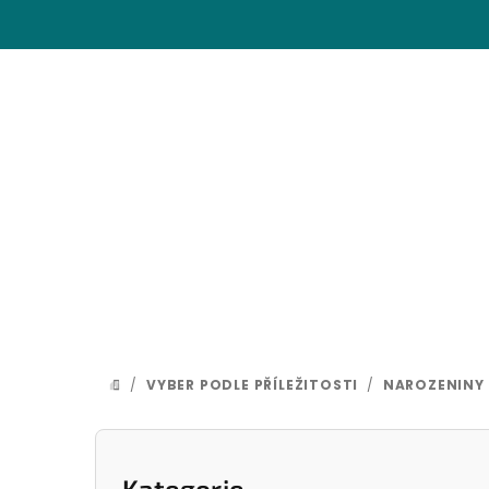
Přejít
na
obsah
/
VYBER PODLE PŘÍLEŽITOSTI
/
NAROZENINY
DOMŮ
P
Přeskočit
Kategorie