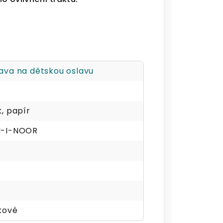
ava na dětskou oslavu
, papír
-I-NOOR
kové