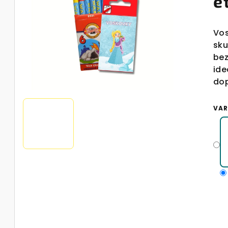
e
Vos
sku
bez
ide
dop
VAR