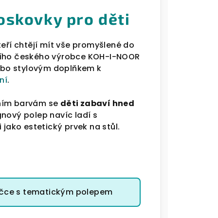
oskovky pro děti
teří chtějí mít vše promyšlené do
čního českého výrobce KOH-I-NOOR
bo stylovým doplňkem k
ní
.
dním barvám se
děti zabaví hned
gnový polep navíc ladí s
 jako estetický prvek na stůl.
ičce s tematickým polepem