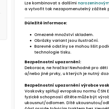
Lze kombinovat s dalšími
narozeninovým
a vytvořit tak nezapomenutelný zážitek 
Důležité informace:
Omezené množství skladem.
Obrázky variant jsou ilustrační.
Barevné odstíny se mohou lišit pod
technologie tisku.
Bezpečnostní upozornění:
Dekorace, ne hračka!
Nevhodné pro děti 
a/nebo jiné prvky, u kterých je nutný do
Bezpečnostní upozornění výrobce vos
Voskovky splňují evropskou normu ČSN E
fyzické schopnosií dítěte může být výro
ukousnut/odlomen. Dítě ukousnutou/od
část projde trávicím traktem bez zjevnéh