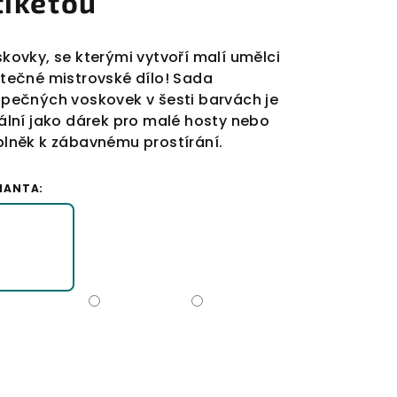
tiketou
kovky, se kterými vytvoří malí umělci
tečné mistrovské dílo! Sada
pečných voskovek v šesti barvách je
ální jako dárek pro malé hosty nebo
lněk k zábavnému prostírání.
IANTA: