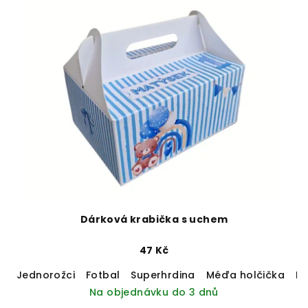
Dárková krabička s uchem
47 Kč
Jednorožci
Fotbal
Superhrdina
Méďa holčička
M
Na objednávku do 3 dnů