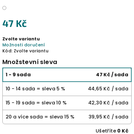
47 Kč
Měrná
Zvolte variantu
cena:
Možnosti doručení
Kód:
Zvolte variantu
Množstevní sleva
1 - 9 sada
47 Kč
/ sada
10 - 14 sada = sleva 5 %
44,65 Kč
/ sada
15 - 19 sada = sleva 10 %
42,30 Kč
/ sada
20 a více sada = sleva 15 %
39,95 Kč
/ sada
Ušetříte
0 Kč