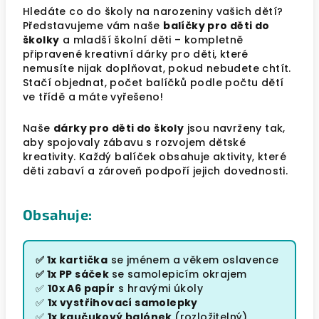
Hledáte co do školy na narozeniny vašich dětí?
Představujeme vám naše
balíčky pro děti do
školky
a mladší školní děti – kompletně
připravené kreativní dárky pro děti, které
nemusíte nijak doplňovat, pokud nebudete chtít.
Stačí objednat, počet balíčků podle počtu dětí
ve třídě a máte vyřešeno!
Naše
dárky pro děti do školy
jsou navrženy tak,
aby spojovaly zábavu s rozvojem dětské
kreativity. Každý balíček obsahuje aktivity, které
děti zabaví a zároveň podpoří jejich dovednosti.
Obsahuje:
✅ 1x kartička
se jménem a věkem oslavence
✅ 1x PP sáček
se samolepicím okrajem
✅
10x A6 papír
s hravými úkoly
✅
1x vystřihovací samolepky
✅
1x kaučukový balónek
(rozložitelný)