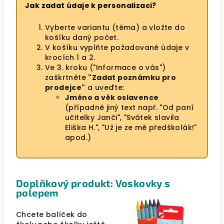
Jak zadat údaje k personalizaci?
Vyberte variantu (téma) a vložte do
košíku daný počet.
V košíku vyplňte požadované údaje v
krocích 1 a 2.
Ve 3. kroku ("Informace o vás")
zaškrtněte
"Zadat poznámku pro
prodejce"
a uveďte:
Jméno a věk oslavence
(případně jiný text např. "Od paní
učitelky Janči", "Svátek slavila
Eliška H.", "Už je ze mě předškolák!"
apod.)
Doplňkový produkt: Voskovky s
polepem
Chcete balíček do