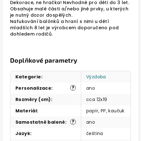
Dekorace, ne hračka! Nevhodné pro děti do 3 let.
Obsahuje malé části a/nebo jiné prvky, u kterých
je nutný dozor dospělých.
Nafukování balónků a hraní s nimi u dětí
mladších 8 let je výrobcem doporučeno pod
dohledem rodičů.
Doplňkové parametry
Kategorie
:
Výzdoba
?
Personalizace
:
ano
Rozměry (cm)
:
cca 12x19
Materiál
:
papír, PP, kaučuk
?
Samostatně balené
:
ano
Jazyk
:
čeština