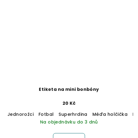
Etiketa na mini bonbóny
20 Kč
Jednorožci
Fotbal
Superhrdina
Méďa holčička
M
Na objednávku do 3 dnů