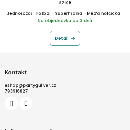
27 Kč
Jednorožci
Fotbal
Superhrdina
Méďa holčička
M
Na objednávku do 3 dnů
Detail
Z
á
p
Kontakt
a
eshop
@
partyguliver.cz
t
793916827
í