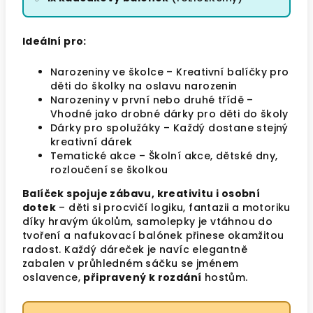
Ideální pro:
Narozeniny ve školce – Kreativní balíčky pro
děti do školky na oslavu narozenin
Narozeniny v první nebo druhé třídě –
Vhodné jako drobné dárky pro děti do školy
Dárky pro spolužáky – Každý dostane stejný
kreativní dárek
Tematické akce – Školní akce, dětské dny,
rozloučení se školkou
Balíček spojuje zábavu, kreativitu i osobní
dotek
– děti si procvičí logiku, fantazii a motoriku
díky hravým úkolům, samolepky je vtáhnou do
tvoření a nafukovací balónek přinese okamžitou
radost. Každý dáreček je navíc elegantně
zabalen v průhledném sáčku se jménem
oslavence,
připravený k rozdání
hostům.