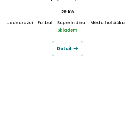
29 Kč
Jednorožci
Fotbal
Superhrdina
Méďa holčička
M
Skladem
Detail