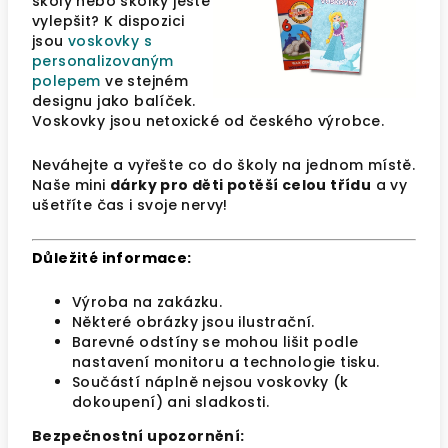
školy nebo školky ještě
vylepšit? K dispozici
jsou
voskovky s
personalizovaným
polepem
ve stejném
designu jako balíček.
Voskovky jsou netoxické od českého výrobce.
Neváhejte a vyřešte co do školy na jednom místě.
Naše mini
dárky pro děti potěší celou třídu
a vy
ušetříte čas i svoje nervy!
Důležité informace:
Výroba na zakázku.
Některé obrázky jsou ilustrační.
Barevné odstíny se mohou lišit podle
nastavení monitoru a technologie tisku.
Součástí náplně nejsou voskovky (k
dokoupení) ani sladkosti.
Bezpečnostní upozornění: