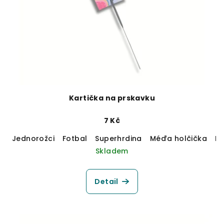
Kartička na prskavku
7 Kč
Jednorožci
Fotbal
Superhrdina
Méďa holčička
M
Skladem
Detail