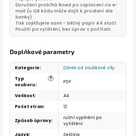
Doručení probíhá ihned po zaplacení na e-
mail (u QR kódu může dojít k prodlení dle
banky)
Tisk zajišťujete sami - běžný papír A4 stačí
Použití po vytištění, bez úprav v počítači
Doplňkové parametry
Kategorie
:
Dárek od zoubkové víly
?
Typ
PDF
souboru
:
Velikost
:
A4
Počet stran
:
12
ruční vyplnění po
Způsob úpravy
:
vytištění
Jazyk
:
čeština