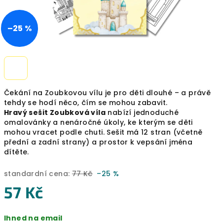
–25 %
Čekání na Zoubkovou vílu je pro děti dlouhé – a právě
tehdy se hodí něco, čím se mohou zabavit.
Hravý sešit Zoubková víla
nabízí jednoduché
omalovánky a nenáročné úkoly, ke kterým se děti
mohou vracet podle chuti. Sešit má 12 stran (včetně
přední a zadní strany) a prostor k vepsání jména
dítěte.
standardní cena:
77 Kč
–25 %
57 Kč
Měrná
Ihned na email
cena: