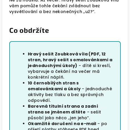
Ne za hodinu. Až večer. Hravý sešit Zoubková víla
vám pomůže tohle čekání zvládnout bez
vysvětlování a bez nekonečných „už?“.
Co obdržíte
Hravý sešit Zoubková víla (PDF, 12
stran, hravý sešit s omalovánkami a
jednoduchými úkoly)
- dítě si kreslí,
vybarvuje a čekání na večer má
konkrétní náplň.
10 černobílých stran s
omalovánkami a úkoly
- jednoduché
aktivity bez tlaku a bez správných
odpovědí.
Barevná titulní strana a zadní
strana se jménem dítěte
- sešit
působí jako něco „jen jeho“.
Okamžité doručení na e-mail
- po
přijetí platby stáhnete PDF hned.