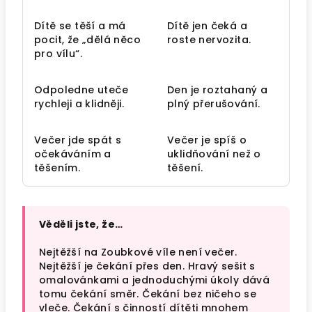
Dítě se těší a má
Dítě jen čeká a
pocit, že „dělá něco
roste nervozita.
pro vílu“.
Odpoledne uteče
Den je roztahaný a
rychleji a klidněji.
plný přerušování.
Večer jde spát s
Večer je spíš o
očekáváním a
uklidňování než o
těšením.
těšení.
Věděli jste, že…
Nejtěžší na Zoubkové víle není večer.
Nejtěžší je čekání přes den. Hravý sešit s
omalovánkami a jednoduchými úkoly dává
tomu čekání směr. Čekání bez ničeho se
vleče. Čekání s činností dítěti mnohem