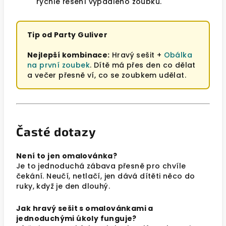
rychlé řešení vypadlého zoubku.
Tip od Party Guliver
Nejlepší kombinace:
Hravý sešit +
Obálka
na první zoubek
. Dítě má přes den co dělat
a večer přesně ví, co se zoubkem udělat.
Časté dotazy
Není to jen omalovánka?
Je to jednoduchá zábava přesně pro chvíle
čekání. Neučí, netlačí, jen dává dítěti něco do
ruky, když je den dlouhý.
Jak hravý sešit s omalovánkami a
jednoduchými úkoly funguje?