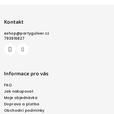
Z
á
p
Kontakt
a
eshop
@
partyguliver.cz
t
793916827
í
Informace pro vás
FAQ
Jak nakupovat
Moje objednávka
Doprava a platba
Obchodní podmínky