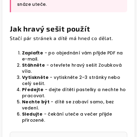
snáze uteče.
Jak hravý sešit použít
Stačí pár stránek a dítě má hned co dělat.
Zaplaťte
- po objednání vám přijde PDF na
e-mail.
Stáhněte
- otevřete hravý sešit Zoubková
víla.
Vytiskněte
- vytiskněte 2–3 stránky nebo
celý sešit.
Předejte
- dejte dítěti pastelky a nechte ho
pracovat.
Nechte být
- dítě se zabaví samo, bez
vedení.
Sledujte
- čekání uteče a večer přijde
přirozeně.