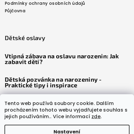
Podmínky ochrany osobních údajů
Půjčovna
Dětské oslavy
Vtipná zábava na oslavu narozenin: Jak
zabavit děti?
Dětská pozvánka na narozeniny -
Praktické tipy i inspirace
Dětské noviny: Věda odhalila, proč děti
Tento web používá soubory cookie. Dalším
"šílí" radostí
procházením tohoto webu vyjadřujete souhlas s
jejich používáním.. Více informací
zde
.
Nastavení