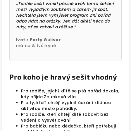
„Tenhle sešit vznikl přesně kvůli tomu čekání
mezi vypadlým zoubkem a časem jít spát.
Nechtěla jsem vymýšlet program ani pořád
odpovídat na otázky. Jen dát dítěti něco do
ruky, ať se zabaví a těší se.“
Ivet z Party Guliver
máma & tvůrkyně
Pro koho je hravý sešit vhodný
Pro rodiče, jejichž dítě se ptá pořád dokola,
kdy přijde Zoubková víla.
Pro ty, kteří chtějí vyplnit čekání klidnou
aktivitou místo pohádky.
Pro rodiče, kteří chtějí dítě zabavit bez
vedení a vysvětlování.
Pro babičku nebo dědečka, kteří potřebují