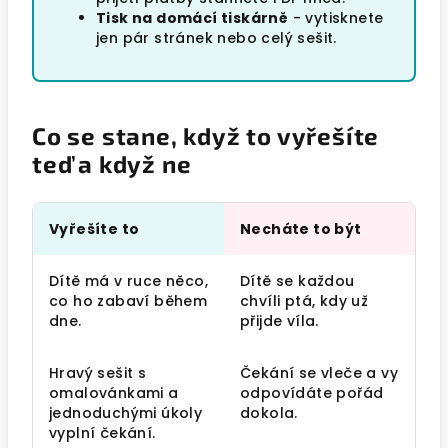
Tisk na domácí tiskárně
- vytisknete
jen pár stránek nebo celý sešit.
Co se stane, když to vyřešíte
teď a když ne
Vyřešíte to
Necháte to být
Dítě má v ruce něco,
Dítě se každou
co ho zabaví během
chvíli ptá, kdy už
dne.
přijde víla.
Hravý sešit s
Čekání se vleče a vy
omalovánkami a
odpovídáte pořád
jednoduchými úkoly
dokola.
vyplní čekání.