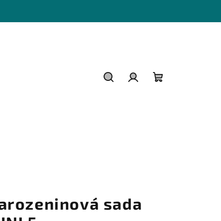
Hledat
Přihlášení
Nákupní
košík
arozeninová sada