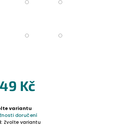
49 Kč
rná
a:
lte variantu
nosti doručení
:
Zvolte variantu