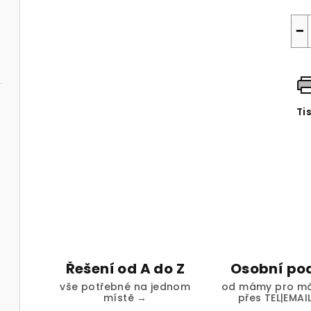
−
Ti
Řešení od A do Z
Osobní po
vše potřebné na jednom
od mámy pro má
místě →
přes TEL|EMAI