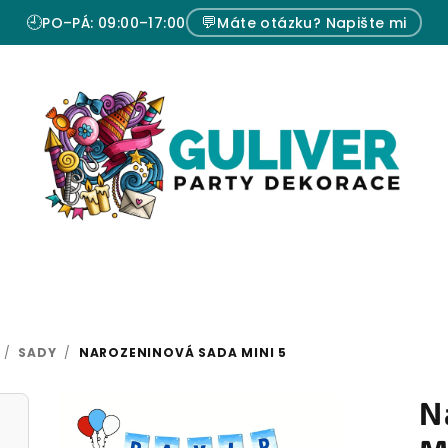
🕘
💬
PO–PÁ: 09:00–17:00
Máte otázku? Napište mi
/
SADY
/
NAROZENINOVÁ SADA MINI 5
N