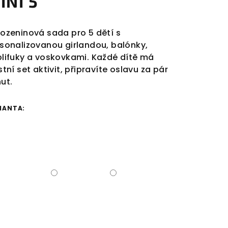
INI 5
ozeninová sada pro 5 dětí s
sonalizovanou girlandou, balónky,
lifuky a voskovkami. Každé dítě má
stní set aktivit, připravíte oslavu za pár
ut.
IANTA: