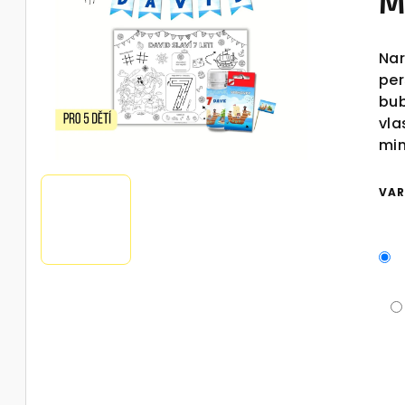
M
Nar
per
bub
vla
min
VAR