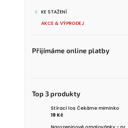
l
KE STAŽENÍ
AKCE & VÝPRODEJ
Přijímáme online platby
Top 3 produkty
Stírací los Čekáme miminko
19 Kč
Narozeninové omalovánky - prost