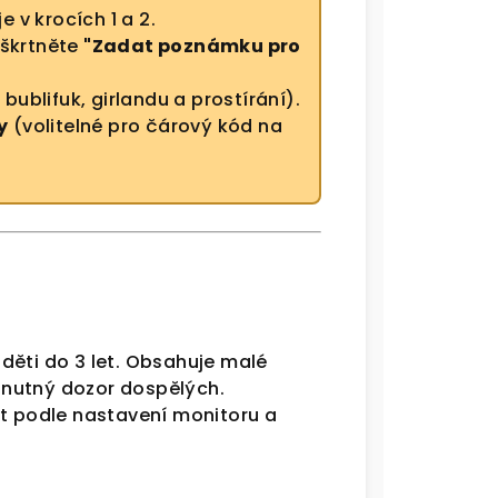
 v krocích 1 a 2.
aškrtněte
"Zadat poznámku pro
bublifuk, girlandu a prostírání).
y
(volitelné pro čárový kód na
děti do 3 let. Obsahuje malé
e nutný dozor dospělých.
it podle nastavení monitoru a