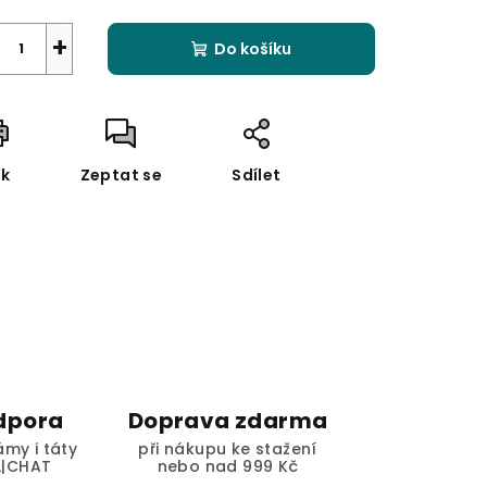
+
Do košíku
sk
Zeptat se
Sdílet
dpora
Doprava zdarma
my i táty
při nákupu ke stažení
L|CHAT
nebo nad 999 Kč