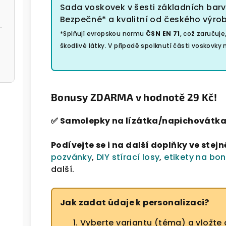
Sada voskovek v šesti základních ba
Bezpečné* a kvalitní od českého výro
*Splňují evropskou normu
ČSN EN 71
, což zaručuj
škodlivé látky. V případě spolknutí části voskovky
Bonusy ZDARMA v hodnotě 29 Kč!
✅ Samolepky na lízátka/napichovátk
Podívejte se i na další doplňky ve ste
pozvánky
,
DIY stírací losy
,
etikety na bo
další.
Jak zadat údaje k personalizaci?
Vyberte variantu (téma) a vložte 