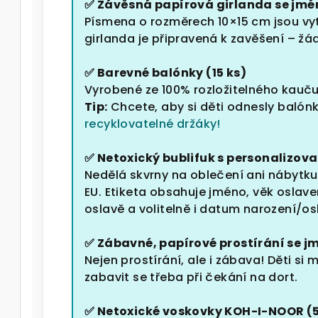
✅ Závěsná papírová girlanda se jmé
Písmena o rozměrech 10×15 cm jsou vyt
girlanda je připravená k zavěšení – žá
✅ Barevné balónky (15 ks)
Vyrobené ze 100% rozložitelného kauč
Tip:
Chcete, aby si děti odnesly baló
recyklovatelné držáky!
✅ Netoxický bublifuk s personalizova
Nedělá skvrny na oblečení ani nábytku
EU. Etiketa obsahuje jméno, věk oslav
oslavě a volitelně i datum narození/o
✅ Zábavné, papírové prostírání se j
Nejen prostírání, ale i zábava! Děti si
zabavit se třeba při čekání na dort.
✅ Netoxické voskovky KOH-I-NOOR (5