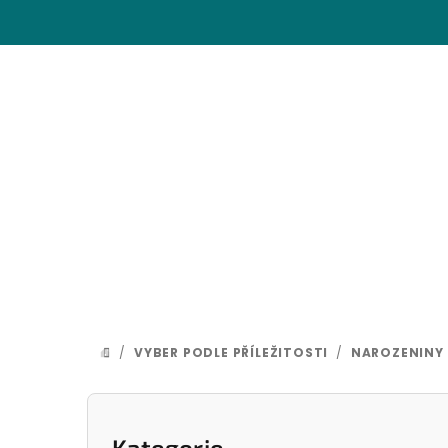
Přejít
na
obsah
/
VYBER PODLE PŘÍLEŽITOSTI
/
NAROZENINY
DOMŮ
P
Přeskočit
Kategorie