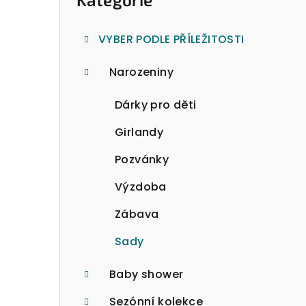
o
kategorie
s
VYBER PODLE PŘÍLEŽITOSTI
t
Narozeniny
r
a
Dárky pro děti
n
Girlandy
n
Pozvánky
í
Výzdoba
p
Zábava
a
Sady
n
Baby shower
e
Sezónní kolekce