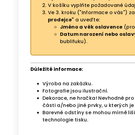
V košíku vyplňte požadované údaje
Ve 3. kroku ("Informace o vás") z
prodejce"
a uveďte:
Jméno a věk oslavence
(pro 
Datum narození nebo oslav
bublifuku).
Důležité informace:
Výroba na zakázku.
Fotografie jsou ilustrační.
Dekorace, ne hračka! Nevhodné pro 
části a/nebo jiné prvky, u kterých j
Barevné odstíny se mohou mírně liš
technologie tisku.