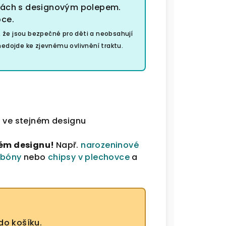
rvách s designovým polepem.
bce.
e, že jsou bezpečné pro děti a neobsahují
 nedojde ke zjevnému ovlivnění traktu.
a
ve stejném designu
jném designu!
Např.
narozeninové
nbóny
nebo
chipsy v plechovce
a
do košíku.