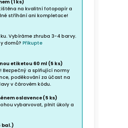
nem (1 ks)
ištěna na kvalitní fotopapír a
dné stříhání ani kompletace!
uku.
Vybíráme zhruba 3-4 barvy.
nky domů?
Přikupte
nou etiketou 60 ml (5 ks)
! Bezpečný a splňující normy
ence, poděkování za účast na
slavy v čárovém kódu.
ménem oslavence (5 ks)
 mohou vybarvovat, plnit úkoly a
 bal.)