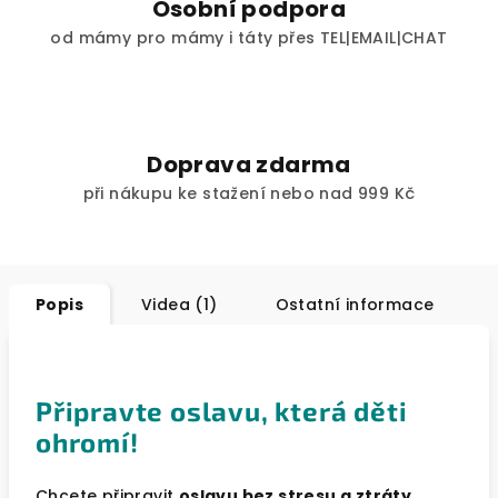
Osobní podpora
od mámy pro mámy i táty přes TEL|EMAIL|CHAT
Doprava zdarma
při nákupu ke stažení nebo nad 999 Kč
Popis
Videa (1)
Ostatní informace
Připravte oslavu, která děti
ohromí!
Chcete připravit
oslavu bez stresu a ztráty