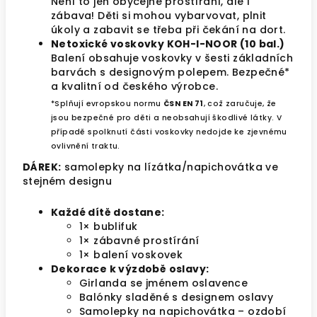
Není to jen obyčejné prostírání, ale i
zábava! Děti si mohou vybarvovat, plnit
úkoly a zabavit se třeba při čekání na dort.
Netoxické voskovky KOH-I-NOOR (10 bal.)
Balení obsahuje voskovky v šesti základních
barvách s designovým polepem. Bezpečné*
a kvalitní od českého výrobce.
*Splňují evropskou normu
ČSN EN 71
, což zaručuje, že
jsou bezpečné pro děti a neobsahují škodlivé látky. V
případě spolknutí části voskovky nedojde ke zjevnému
ovlivnění traktu.
DÁREK:
samolepky na lízátka/napichovátka ve
stejném designu
Každé dítě dostane:
1× bublifuk
1× zábavné prostírání
1× balení voskovek
Dekorace k výzdobě oslavy:
Girlanda se jménem oslavence
Balónky sladěné s designem oslavy
Samolepky na napichovátka – ozdobí