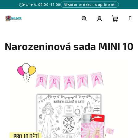
Přejít
🕘
💬
PO–PÁ: 09:00–17:00
Máte otázku? Napište mi
na
obsah
Nákupn
Hledat
Přihlášení
Narozeninová sada MINI 10
košík