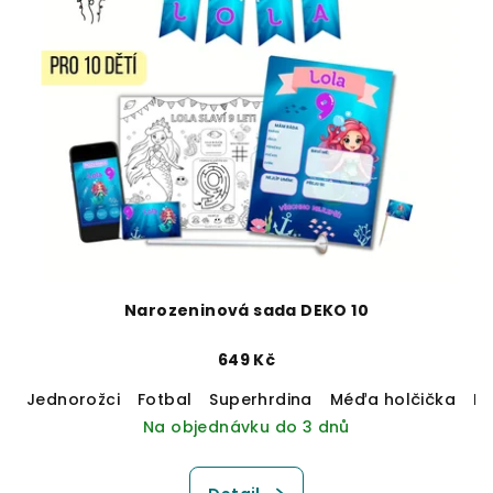
Narozeninová sada DEKO 10
649 Kč
Jednorožci
Fotbal
Superhrdina
Méďa holčička
M
Na objednávku do 3 dnů