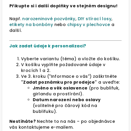
Přikupte si i další doplňky ve stejném designu!
Např.
narozeninové pozvánky
,
DIY stírací losy
,
etikety na bonbóny
nebo
chipsy v plechovce
a
další.
Jak zadat údaje k personalizaci?
Vyberte variantu (téma) a vložte do košíku.
V košíku vyplňte požadované údaje v
krocích 1 a 2.
Ve 3. kroku ("Informace o vás") zaškrtněte
"Zadat poznámku pro prodejce"
a uveďte:
Jméno a věk oslavence
(pro bublifuk,
girlandu a prostírání).
Datum narození nebo oslavy
(volitelné pro čárový kód na
bublifuku).
Nestíháte?
Nechte to na nás – po objednávce
vás kontaktujeme e-mailem.