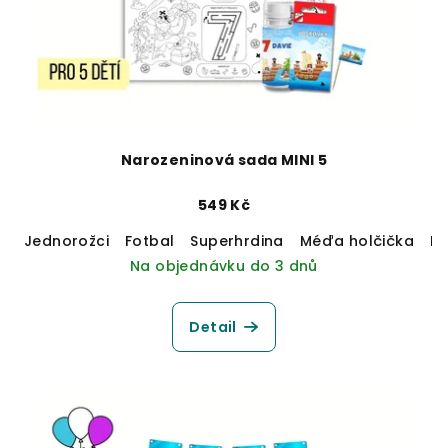
Narozeninová sada MINI 5
549 Kč
Jednorožci
Fotbal
Superhrdina
Méďa holčička
M
Na objednávku do 3 dnů
Detail