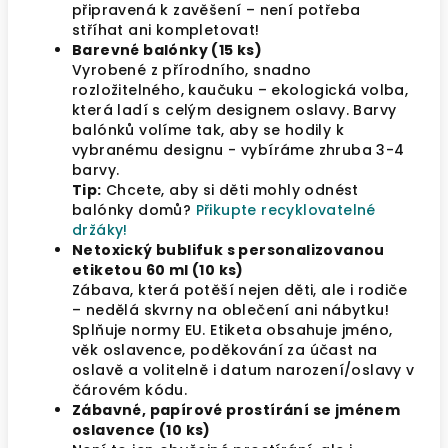
připravená k zavěšení – není potřeba
stříhat ani kompletovat!
Barevné balónky (15 ks)
Vyrobené z přírodního, snadno
rozložitelného, kaučuku – ekologická volba,
která ladí s celým designem oslavy. Barvy
balónků volíme tak, aby se hodily k
vybranému designu - vybíráme zhruba 3-4
barvy.
Tip:
Chcete, aby si děti mohly odnést
balónky domů?
Přikupte recyklovatelné
držáky!
Netoxický bublifuk s personalizovanou
etiketou 60 ml (10 ks)
Zábava, která potěší nejen děti, ale i rodiče
– nedělá skvrny na oblečení ani nábytku!
Splňuje normy EU. Etiketa obsahuje jméno,
věk oslavence, poděkování za účast na
oslavě a volitelně i datum narození/oslavy v
čárovém kódu.
Zábavné, papírové prostírání se jménem
oslavence (10 ks)