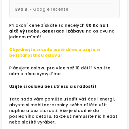
Eva B.
• Google recenze
Při akční ceně získáte za necelých
80 Kč na 1
dítě
výzdobu, dekorace i zábavu
na oslavu na
jednom místě!
Objednejte si sadu ještě dnes a užijte si
bezstarostnou oslavu!
Plánujete oslavu pro více než 10 dětí?
Napište
nám a něco vymyslíme!
Užijte si oslavu bez stresu a s radostí!
Tato sada vám pomůže ušetřit váš čas i energii,
abyste si mohli narozeniny svého dítěte užít
naplno a bez starostí. Vše je sladěné do
posledního detailu, takže už nemusíte nic hledat
nebo složitě vyrábět.