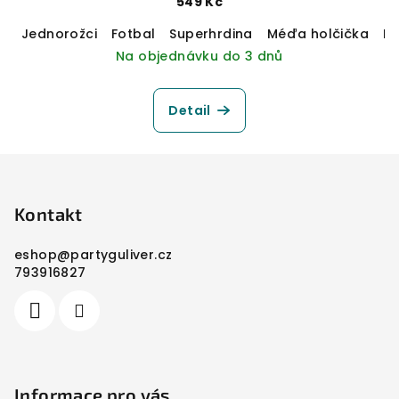
549 Kč
Jednorožci
Fotbal
Superhrdina
Méďa holčička
M
Na objednávku do 3 dnů
Detail
Z
á
p
Kontakt
a
eshop
@
partyguliver.cz
t
793916827
í
Informace pro vás