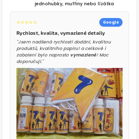
jednohubky, muffiny nebo lízátka
⭐⭐⭐⭐⭐
Google
Rychlost, kvalita, vymazlené detaily
"Jsem nadšená rychlostí dodání, kvalitou
produktů, kvalitního papíru! a celkově i
zabalení bylo naprosto
vymazlené
! Moc
doporučuji."