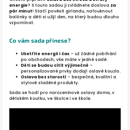
energie
? S touto sadou ji zvládnete doslova
za
pár minut
! Stačí pověsit girlandu, nafouknout
balónky a děti si užijí den, na který budou dlouho
vzpomínat.
Co vám sada přinese?
Ušetříte energii i čas
– už žádné pobíhání
po obchodech, vše máte v jedné sadě.
Děti se budou cítit výjimečně
–
personalizované prvky dodají oslavě kouzlo.
Oslava bez starostí
– bezpečné, kvalitní a
stylově sladěné produkty.
Sada se hodí pro narozeninové oslavy doma, v
dětském koutku, ve školce i ve škole.