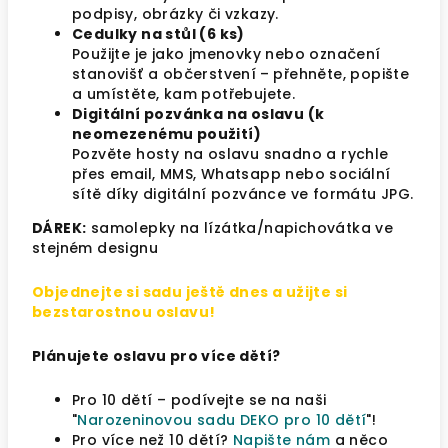
podpisy, obrázky či vzkazy.
Cedulky na stůl (6 ks)
Použijte je jako jmenovky nebo označení
stanovišť a občerstvení
– přehněte, popište
a umístěte, kam potřebujete.
Digitální pozvánka na oslavu (k
neomezenému použití)
Pozvěte hosty na oslavu snadno a rychle
přes email, MMS, Whatsapp nebo sociální
sítě díky digitální pozvánce ve formátu JPG.
DÁREK:
samolepky na lízátka/napichovátka ve
stejném designu
Objednejte si sadu ještě dnes a užijte si
bezstarostnou oslavu!
Plánujete oslavu pro více dětí?
Pro 10 dětí – podívejte se na naši
"
Narozeninovou sadu DEKO pro 10 dětí
"!
Pro více než 10 dětí?
Napište nám
a něco