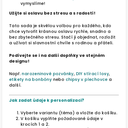
vymyslíme!
Užijte si oslavu bez stresu a s radostí!
Tato sada je skvělou volbou pro každého, kdo
chce vytvořit krásnou oslavu rychle, snadno a
bez zbytečného stresu. Stačí ji objednat, rozložit
a užívat si slavnostní chvíle s rodinou a přáteli.
Podívejte se i na další doplňky ve stejném
designu!
Např.
narozeninové pozvánky
,
DIY stírací losy
,
etikety na bonbóny
nebo
chipsy v plechovce
a
další.
Jak zadat údaje k personalizaci?
Vyberte variantu (téma) a vložte do košíku.
V košíku vyplňte požadované údaje v
krocích 1 a 2.