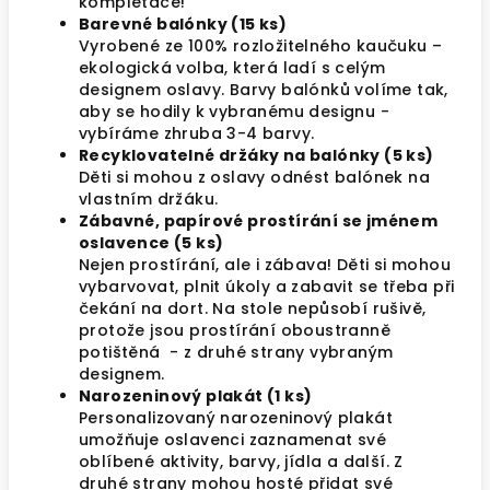
kompletace!
Barevné balónky (15 ks)
Vyrobené ze 100% rozložitelného kaučuku –
ekologická volba, která ladí s celým
designem oslavy.
Barvy balónků volíme tak,
aby se hodily k vybranému designu -
vybíráme zhruba 3-4 barvy.
Recyklovatelné držáky na balónky (5 ks)
Děti si mohou z oslavy odnést balónek na
vlastním držáku.
Zábavné, papírové prostírání se jménem
oslavence (5 ks)
Nejen prostírání, ale i zábava! Děti si mohou
vybarvovat, plnit úkoly a zabavit se třeba při
čekání na dort. Na stole nepůsobí rušivě,
protože jsou prostírání oboustranně
potištěná - z druhé strany vybraným
designem.
Narozeninový plakát (1 ks)
Personalizovaný narozeninový plakát
umožňuje oslavenci zaznamenat své
oblíbené aktivity, barvy, jídla a další. Z
druhé strany mohou hosté přidat své