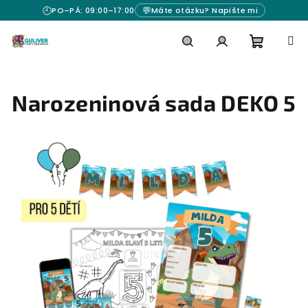
Přejít
🕘
💬
PO–PÁ: 09:00–17:00
Máte otázku? Napište mi
na
obsah
Nákupn
Hledat
Přihlášení
Narozeninová sada DEKO 5
košík