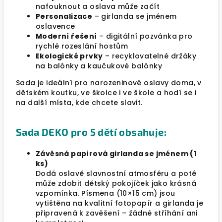
nafouknout a oslava může začít
Personalizace
– girlanda se jménem
oslavence
Moderní řešení
– digitální pozvánka pro
rychlé rozeslání hostům
Ekologické prvky
– recyklovatelné držáky
na balónky a kaučukové balónky
Sada je ideální pro narozeninové oslavy doma, v
dětském koutku, ve školce i ve škole a hodí se i
na další místa, kde chcete slavit.
Sada DEKO pro 5 dětí obsahuje:
Závěsná papírová girlanda se jménem (1
ks)
Dodá oslavě slavnostní atmosféru a poté
může zdobit dětský pokojíček jako krásná
vzpomínka. Písmena (10×15 cm) jsou
vytištěna na kvalitní fotopapír a girlanda je
připravená k zavěšení – žádné stříhání ani