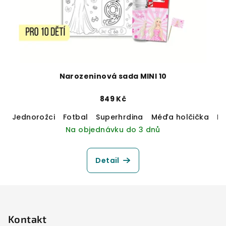
Narozeninová sada MINI 10
849 Kč
Jednorožci
Fotbal
Superhrdina
Méďa holčička
M
Na objednávku do 3 dnů
Detail
Z
á
p
Kontakt