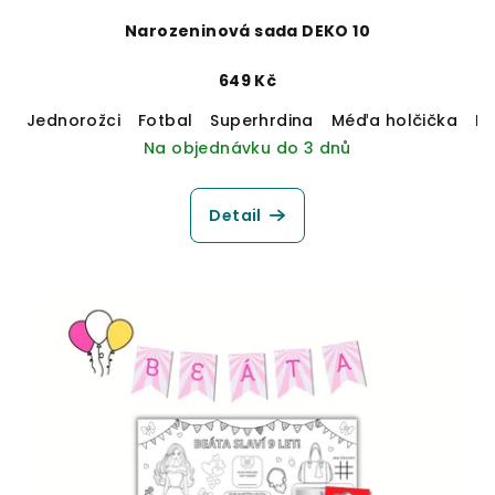
Narozeninová sada DEKO 10
649 Kč
Jednorožci
Fotbal
Superhrdina
Méďa holčička
M
Na objednávku do 3 dnů
Detail