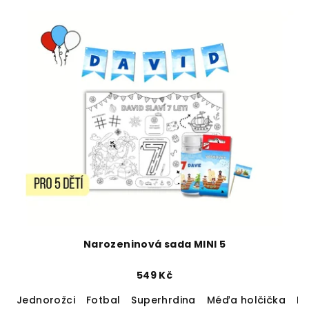
Narozeninová sada MINI 5
549 Kč
Jednorožci
Fotbal
Superhrdina
Méďa holčička
M