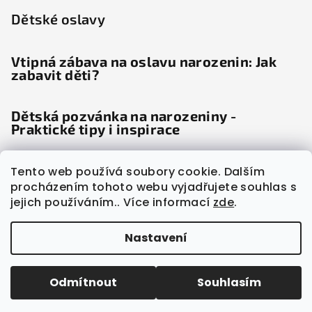
Dětské oslavy
Vtipná zábava na oslavu narozenin: Jak
zabavit děti?
Dětská pozvánka na narozeniny -
Praktické tipy i inspirace
Dětské noviny: Věda odhalila, proč děti
Tento web používá soubory cookie. Dalším
"šílí" radostí
procházením tohoto webu vyjadřujete souhlas s
jejich používáním.. Více informací
zde
.
Nastavení
Copyright 2026
Party Guliver
. Všechna práva
vyhrazena.
Odmítnout
Souhlasím
Vytvořil Shoptet