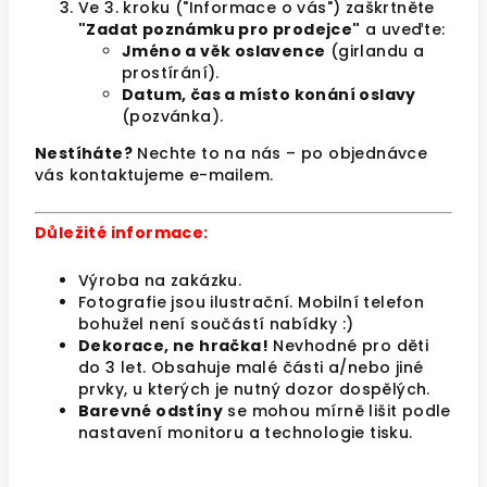
Ve 3. kroku ("Informace o vás") zaškrtněte
"Zadat poznámku pro prodejce"
a uveďte:
Jméno a věk oslavence
(girlandu a
prostírání).
Datum, čas a místo konání oslavy
(pozvánka).
Nestíháte?
Nechte to na nás – po objednávce
vás kontaktujeme e-mailem.
Důležité informace:
Výroba na zakázku.
Fotografie jsou ilustrační. Mobilní telefon
bohužel není součástí nabídky :)
Dekorace, ne hračka!
Nevhodné pro děti
do 3 let. Obsahuje malé části a/nebo jiné
prvky, u kterých je nutný dozor dospělých.
Barevné odstíny
se mohou mírně lišit podle
nastavení monitoru a technologie tisku.