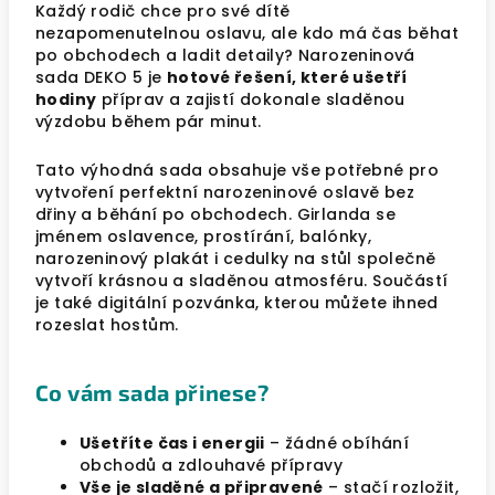
Každý rodič chce pro své dítě
nezapomenutelnou oslavu, ale kdo má čas běhat
po obchodech a ladit detaily? Narozeninová
sada DEKO 5 je
hotové řešení, které ušetří
hodiny
příprav a zajistí dokonale sladěnou
výzdobu během pár minut.
Tato výhodná sada obsahuje vše potřebné pro
vytvoření perfektní narozeninové oslavě bez
dřiny a běhání po obchodech. Girlanda se
jménem oslavence, prostírání, balónky,
narozeninový plakát i cedulky na stůl společně
vytvoří krásnou a sladěnou atmosféru. Součástí
je také digitální pozvánka, kterou můžete ihned
rozeslat hostům.
Co vám sada přinese?
Ušetříte čas i energii
– žádné obíhání
obchodů a zdlouhavé přípravy
Vše je sladěné a připravené
– stačí rozložit,