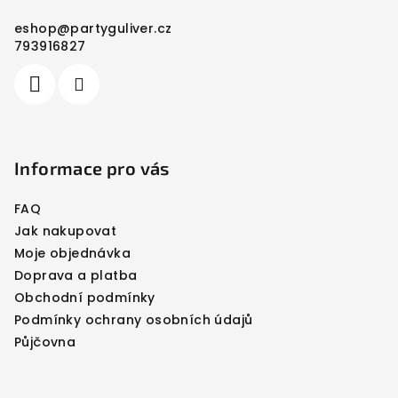
a
eshop
@
partyguliver.cz
t
793916827
í
Informace pro vás
FAQ
Jak nakupovat
Moje objednávka
Doprava a platba
Obchodní podmínky
Podmínky ochrany osobních údajů
Půjčovna